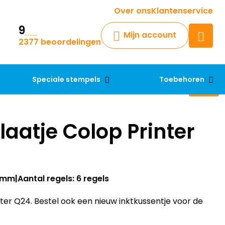
Krijg een antwoord op uw vraag
Over ons
Klantenservice
9
Chatbot
Mijn account
2377 beoordelingen
Chat 24/7 met onze chatbot
voor hulp
Contact
Speciale stempels
Toebehoren
aatje Colop Printer
24mm
Aantal regels: 6 regels
er Q24. Bestel ook een nieuw inktkussentje voor de