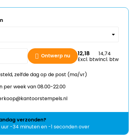
en
12,18
14,74
Ontwerp nu
Excl. btw
Incl. btw
esteld, zelfde dag op de post (ma/vr)
n per week van 08.00-22.00
 verkoop@kantoorstempels.nl
andag
verzonden?
1 uur -34 minuten en -2 seconden over