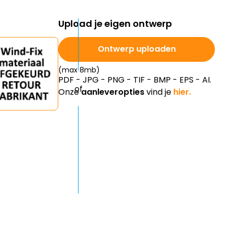
Upload je eigen ontwerp
Ontwerp uploaden
(max 8mb)
PDF - JPG - PNG - TIF - BMP - EPS - AI.
Onze
aanleveropties
vind je
hier.