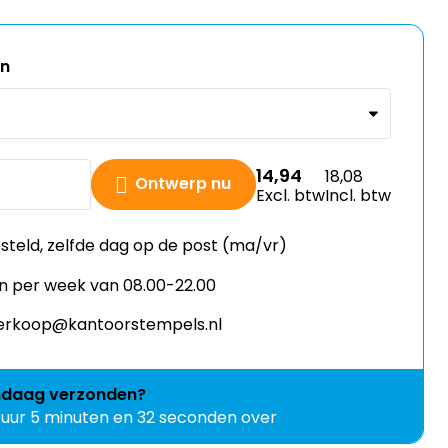
en
14,94
18,08
Ontwerp nu
Excl. btw
Incl. btw
esteld, zelfde dag op de post (ma/vr)
n per week van 08.00-22.00
 verkoop@kantoorstempels.nl
ndaag
verzonden?
 uur 5 minuten en 31 seconden over