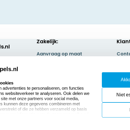
Zakelijk:
Klan
s.nl
Aanvraag op maat
Cont
Betaling & Verzending
Veel 
pels.nl
Wederverkoper
Retou
Akko
worden
cookies
Herro
advertenties te personaliseren, om functies
Sale
ons websiteverkeer te analyseren. Ook delen we
Niet e
 site met onze partners voor social media,
ers kunnen deze gegevens combineren met
 verstrekt of die ze hebben verzameld op basis
oor meer informatie over de gegevens welke wij
or naar ons privacy statement.
okies resetten
© copyright 2026