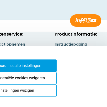
tenservice:
Productinformatie:
act opnemen
Instructiepagina
gestelde vragen
Aanleverspecificaties
rneren
Safety Sheets
ord met alle instellingen
epingsrecht
Sitemap
ssentiële cookies weigeren
Instellingen wijzigen