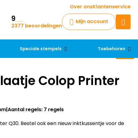
Krijg een antwoord op uw vraag
Over ons
Klantenservice
9
Chatbot
Mijn account
2377 beoordelingen
Chat 24/7 met onze chatbot
voor hulp
Contact
Speciale stempels
Toebehoren
aatje Colop Printer
1mm
Aantal regels: 7 regels
er Q30. Bestel ook een nieuw inktkussentje voor de