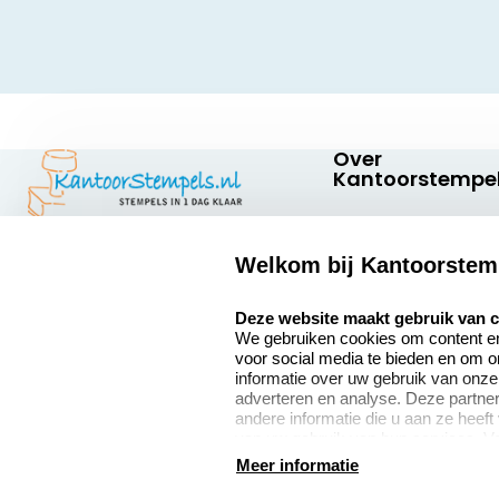
Over
Kantoorstempel
Over ons
Welkom bij Kantoorstem
Bedrijfsgegevens
Kantoorstempels.nl
Quinten Matsyslaan
select language
Extra informatie
Deze website maakt gebruik van 
35
We gebruiken cookies om content en 
5642 JC Eindhoven
Onze vacatures
voor social media te bieden en om 
Nederland
informatie over uw gebruik van onze
adverteren en analyse. Deze partn
andere informatie die u aan ze heeft
van uw gebruik van hun services. V
9
verzamelen verwijzen wij u graag do
Meer informatie
2377 beoordelingen
algemene voorwaarden
disclaimer
privacy policy
Co