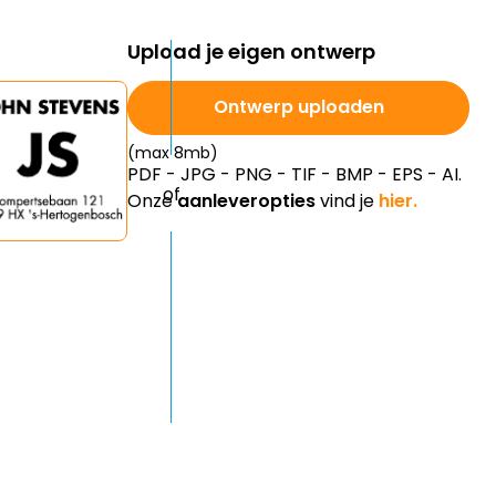
Upload je eigen ontwerp
Ontwerp uploaden
(max 8mb)
PDF - JPG - PNG - TIF - BMP - EPS - AI.
Onze
aanleveropties
vind je
hier.