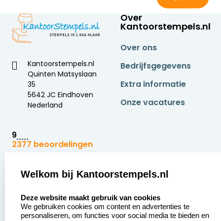
Over
Kantoorstempels.nl
Over ons
Kantoorstempels.nl
Bedrijfsgegevens
Quinten Matsyslaan
Extra informatie
35
5642 JC Eindhoven
Onze vacatures
Nederland
9
2377 beoordelingen
Zakelijk:
Klantenservice:
Welkom bij Kantoorstempels.nl
select language
Aanvraag op maat
Contact opnemen
Deze website maakt gebruik van cookies
We gebruiken cookies om content en advertenties te
Betaling &
Veel gestelde vragen
personaliseren, om functies voor social media te bieden en