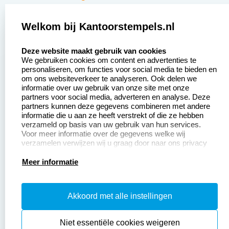
Zakelijk:
Klantenservice:
Welkom bij Kantoorstempels.nl
select language
Aanvraag op maat
Contact opnemen
Deze website maakt gebruik van cookies
We gebruiken cookies om content en advertenties te
Betaling &
Veel gestelde vragen
personaliseren, om functies voor social media te bieden en
Verzending
om ons websiteverkeer te analyseren. Ook delen we
Retourneren
informatie over uw gebruik van onze site met onze
Wederverkoper
partners voor social media, adverteren en analyse. Deze
Herroepingsrecht
worden
partners kunnen deze gegevens combineren met andere
informatie die u aan ze heeft verstrekt of die ze hebben
Sale
verzameld op basis van uw gebruik van hun services.
Voor meer informatie over de gegevens welke wij
verzamelen verwijzen wij u graag door naar ons privacy
statement.
Productinformatie:
Meer informatie
Instructiepagina
Akkoord met alle instellingen
Aanleverspecificaties
Safety Sheets
Niet essentiële cookies weigeren