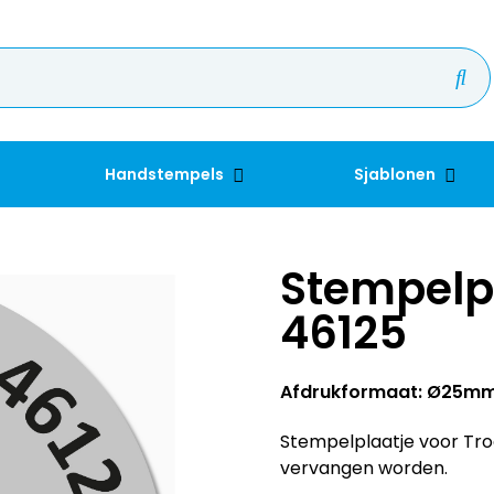
Handstempels
Sjablonen
Stempelpl
46125
Afdrukformaat: Ø25m
Stempelplaatje voor Trod
vervangen worden.