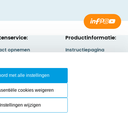
tenservice:
Productinformatie:
act opnemen
Instructiepagina
gestelde vragen
Aanleverspecificaties
rneren
Safety Sheets
ord met alle instellingen
epingsrecht
Sitemap
ssentiële cookies weigeren
Instellingen wijzigen