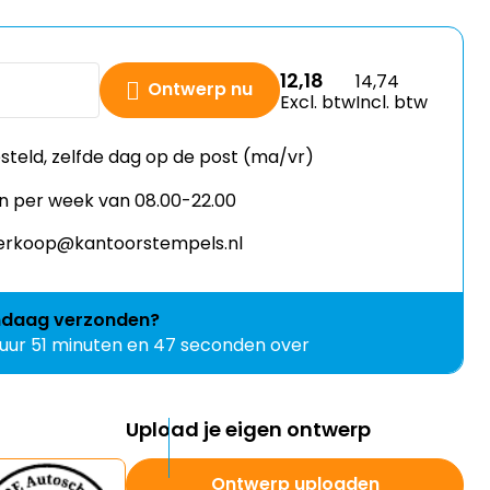
12,18
14,74
Ontwerp nu
Excl. btw
Incl. btw
esteld, zelfde dag op de post (ma/vr)
n per week van 08.00-22.00
 verkoop@kantoorstempels.nl
ndaag
verzonden?
 uur 51 minuten en 46 seconden over
Upload je eigen ontwerp
Ontwerp uploaden