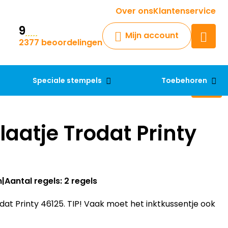
Krijg een antwoord op uw vraag
Over ons
Klantenservice
9
Chatbot
Mijn account
2377 beoordelingen
Chat 24/7 met onze chatbot
voor hulp
Contact
Speciale stempels
Toebehoren
aatje Trodat Printy
m
Aantal regels: 2 regels
at Printy 46125. TIP! Vaak moet het inktkussentje ook