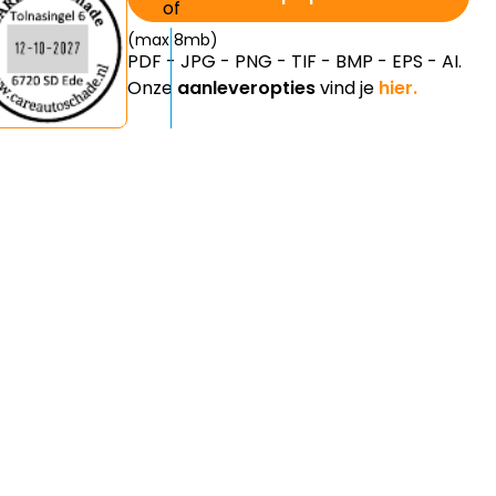
(max 8mb)
PDF - JPG - PNG - TIF - BMP - EPS - AI.
Onze
aanleveropties
vind je
hier.