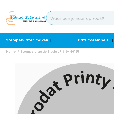
Stempels laten maken
Datumstempels
Home
Stempelplaatje Trodat Printy 46125