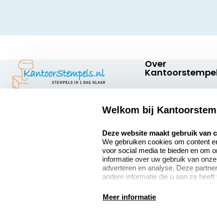
Over
Kantoorstempel
Over ons
Welkom bij Kantoorstem
Bedrijfsgegevens
Kantoorstempels.nl
Quinten Matsyslaan
select language
Extra informatie
Deze website maakt gebruik van 
35
We gebruiken cookies om content en 
5642 JC Eindhoven
Onze vacatures
voor social media te bieden en om 
Nederland
informatie over uw gebruik van onze
adverteren en analyse. Deze partn
andere informatie die u aan ze heeft
van uw gebruik van hun services. V
9
verzamelen verwijzen wij u graag do
Meer informatie
2377 beoordelingen
algemene voorwaarden
disclaimer
privacy policy
Co