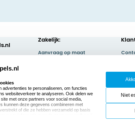
Zakelijk:
Klan
s.nl
Aanvraag op maat
Cont
Betaling & Verzending
Veel 
pels.nl
Wederverkoper
Retou
Akko
worden
cookies
Herro
advertenties te personaliseren, om functies
Sale
ons websiteverkeer te analyseren. Ook delen we
Niet e
 site met onze partners voor social media,
ers kunnen deze gegevens combineren met
 verstrekt of die ze hebben verzameld op basis
oor meer informatie over de gegevens welke wij
or naar ons privacy statement.
okies resetten
© copyright 2026