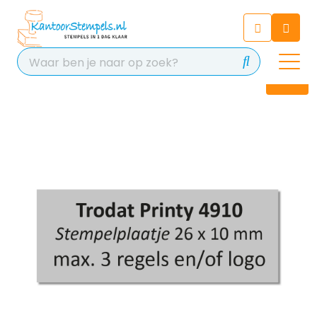
Chatbot
Chat 24/7 met onze chatbot
voor hulp
Contact