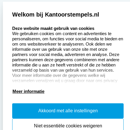
Zakelijk:
Klantenservice:
Welkom bij Kantoorstempels.nl
select language
Aanvraag op maat
Contact opnemen
Deze website maakt gebruik van cookies
We gebruiken cookies om content en advertenties te
Betaling &
Veel gestelde vragen
personaliseren, om functies voor social media te bieden en
Verzending
om ons websiteverkeer te analyseren. Ook delen we
Retourneren
informatie over uw gebruik van onze site met onze
Wederverkoper
partners voor social media, adverteren en analyse. Deze
Herroepingsrecht
worden
partners kunnen deze gegevens combineren met andere
informatie die u aan ze heeft verstrekt of die ze hebben
Sale
verzameld op basis van uw gebruik van hun services.
Voor meer informatie over de gegevens welke wij
verzamelen verwijzen wij u graag door naar ons privacy
statement.
Productinformatie:
Meer informatie
Instructiepagina
Akkoord met alle instellingen
Aanleverspecificaties
Safety Sheets
Niet essentiële cookies weigeren