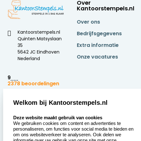
Over
Kantoorstempels.nl
Over ons
Kantoorstempels.nl
Bedrijfsgegevens
Quinten Matsyslaan
Extra informatie
35
5642 JC Eindhoven
Onze vacatures
Nederland
9
2378 beoordelingen
Zakelijk:
Klantenservice:
Welkom bij Kantoorstempels.nl
select language
Aanvraag op maat
Contact opnemen
Deze website maakt gebruik van cookies
We gebruiken cookies om content en advertenties te
Betaling &
Veel gestelde vragen
personaliseren, om functies voor social media te bieden en
Verzending
om ons websiteverkeer te analyseren. Ook delen we
Retourneren
informatie over uw gebruik van onze site met onze