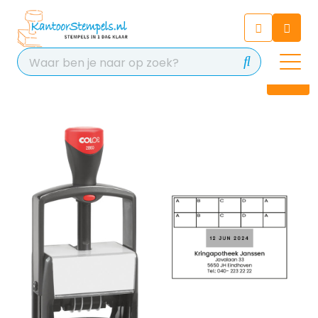
Chatbot
Chat 24/7 met onze chatbot
voor hulp
Contact