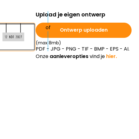
Upload je eigen ontwerp
Ontwerp uploaden
(max 8mb)
PDF - JPG - PNG - TIF - BMP - EPS - AI.
Onze
aanleveropties
vind je
hier.