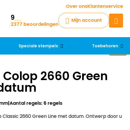
Krijg een antwoord op uw vraag
Over ons
Klantenservice
9
Chatbot
Mijn account
2377 beoordelingen
Chat 24/7 met onze chatbot
voor hulp
Contact
Speciale stempels
Toebehoren
 Colop 2660 Green
 datum
37mm
Aantal regels: 6 regels
 Classic 2660 Green Line met datum. Ontwerp door u