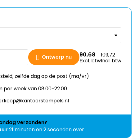
90,68
109,72
Ontwerp nu
Excl. btw
Incl. btw
esteld, zelfde dag op de post (ma/vr)
n per week van 08.00-22.00
 verkoop@kantoorstempels.nl
andag
verzonden?
 uur 21 minuten en 2 seconden over