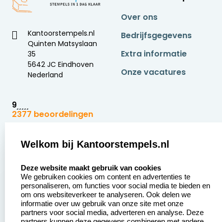
Over ons
Kantoorstempels.nl
Bedrijfsgegevens
Quinten Matsyslaan
Extra informatie
35
5642 JC Eindhoven
Onze vacatures
Nederland
9
2377 beoordelingen
Zakelijk:
Klantenservice:
Welkom bij Kantoorstempels.nl
select language
Aanvraag op maat
Contact opnemen
Deze website maakt gebruik van cookies
We gebruiken cookies om content en advertenties te
Betaling &
Veel gestelde vragen
personaliseren, om functies voor social media te bieden en
Verzending
om ons websiteverkeer te analyseren. Ook delen we
Retourneren
informatie over uw gebruik van onze site met onze
Wederverkoper
partners voor social media, adverteren en analyse. Deze
Herroepingsrecht
worden
partners kunnen deze gegevens combineren met andere