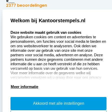
9
2377 beoordelingen
Zakelijk:
Klantenservice:
Welkom bij Kantoorstempels.nl
select language
Aanvraag op maat
Contact opnemen
Deze website maakt gebruik van cookies
We gebruiken cookies om content en advertenties te
Betaling &
Veel gestelde vragen
personaliseren, om functies voor social media te bieden en
Verzending
om ons websiteverkeer te analyseren. Ook delen we
Retourneren
informatie over uw gebruik van onze site met onze
Wederverkoper
partners voor social media, adverteren en analyse. Deze
Herroepingsrecht
worden
partners kunnen deze gegevens combineren met andere
informatie die u aan ze heeft verstrekt of die ze hebben
Sale
verzameld op basis van uw gebruik van hun services.
Voor meer informatie over de gegevens welke wij
verzamelen verwijzen wij u graag door naar ons privacy
statement.
Productinformatie:
Meer informatie
Instructiepagina
Akkoord met alle instellingen
Aanleverspecificaties