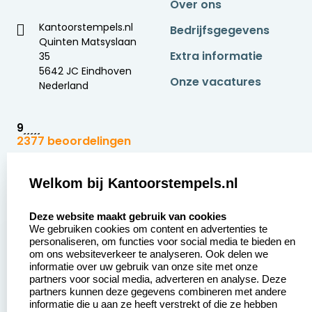
Over ons
Kantoorstempels.nl
Bedrijfsgegevens
Quinten Matsyslaan
Extra informatie
35
5642 JC Eindhoven
Onze vacatures
Nederland
9
2377 beoordelingen
Zakelijk:
Klantenservice:
Welkom bij Kantoorstempels.nl
select language
Aanvraag op maat
Contact opnemen
Deze website maakt gebruik van cookies
We gebruiken cookies om content en advertenties te
Betaling &
Veel gestelde vragen
personaliseren, om functies voor social media te bieden en
Verzending
om ons websiteverkeer te analyseren. Ook delen we
Retourneren
informatie over uw gebruik van onze site met onze
Wederverkoper
partners voor social media, adverteren en analyse. Deze
Herroepingsrecht
worden
partners kunnen deze gegevens combineren met andere
informatie die u aan ze heeft verstrekt of die ze hebben