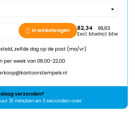
82,34
99,63
In winkelwagen
Excl. btw
Incl. btw
esteld, zelfde dag op de post (ma/vr)
n per week van 08.00-22.00
 verkoop@kantoorstempels.nl
ndaag
verzonden?
 uur 31 minuten en 3 seconden over