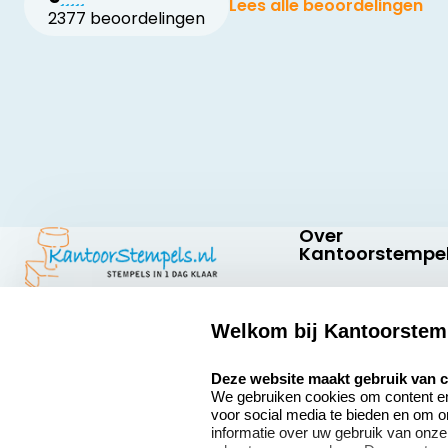
Lees alle beoordelingen
2377 beoordelingen
Over
Kantoorstempel
Over ons
Welkom bij Kantoorstem
Bedrijfsgegevens
Kantoorstempels.nl
Quinten Matsyslaan
select language
Extra informatie
Deze website maakt gebruik van 
35
We gebruiken cookies om content en 
5642 JC Eindhoven
Onze vacatures
voor social media te bieden en om 
Nederland
informatie over uw gebruik van onze