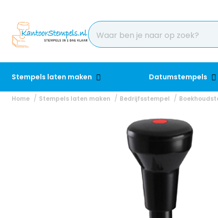
Stempels laten maken
Datumstempels
Home
Stempels laten maken
Bedrijfsstempel
Boekhoudst