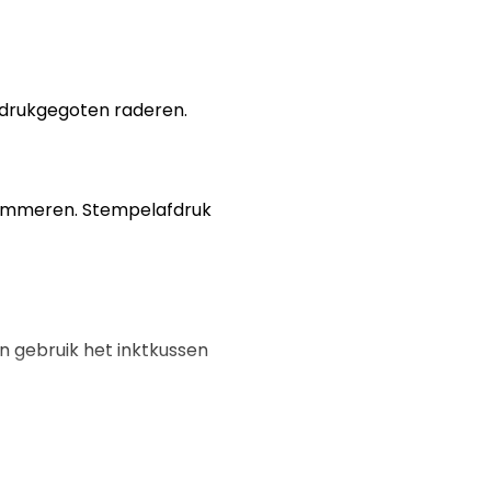
 drukgegoten raderen.
nummeren. Stempelafdruk
 en gebruik het inktkussen