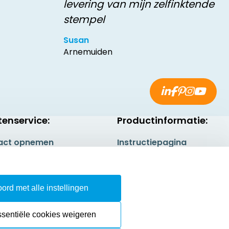
levering van mijn zelfinktende
stempel
Susan
Arnemuiden
tenservice:
Productinformatie:
act opnemen
Instructiepagina
gestelde vragen
Aanleverspecificaties
rneren
Safety Sheets
ord met alle instellingen
epingsrecht
Sitemap
ssentiële cookies weigeren