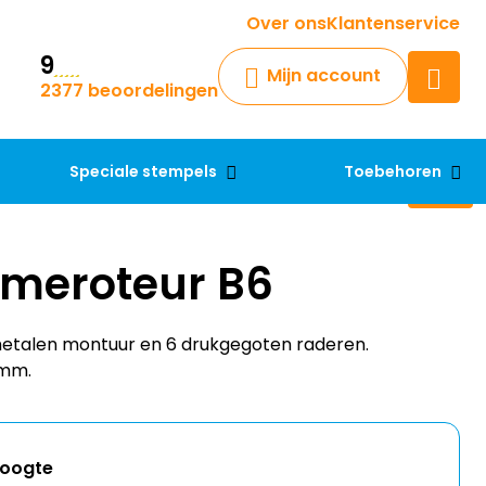
Krijg een antwoord op uw vraag
Over ons
Klantenservice
9
Chatbot
Mijn account
2377 beoordelingen
Chat 24/7 met onze chatbot
voor hulp
Contact
Speciale stempels
Toebehoren
umeroteur B6
metalen montuur en 6 drukgegoten raderen.
 mm.
hoogte