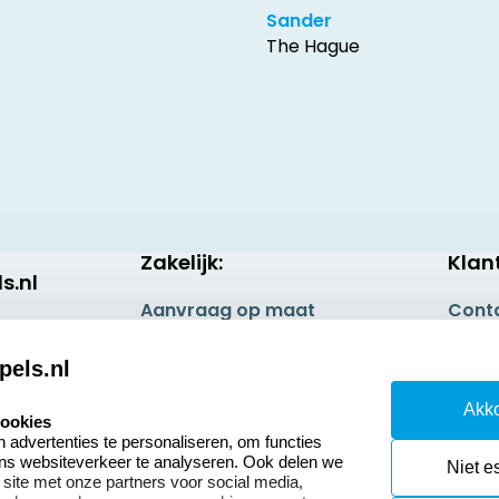
Sander
The Hague
Zakelijk:
Klan
s.nl
Aanvraag op maat
Cont
Betaling & Verzending
Veel 
pels.nl
Wederverkoper
Retou
Akko
worden
cookies
Herro
advertenties te personaliseren, om functies
Sale
ons websiteverkeer te analyseren. Ook delen we
Niet e
 site met onze partners voor social media,