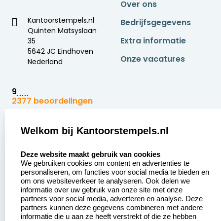
Over ons
Kantoorstempels.nl
Bedrijfsgegevens
Quinten Matsyslaan
Extra informatie
35
5642 JC Eindhoven
Onze vacatures
Nederland
9
2377 beoordelingen
Zakelijk:
Klantenservice:
Welkom bij Kantoorstempels.nl
select language
Aanvraag op maat
Contact opnemen
Deze website maakt gebruik van cookies
We gebruiken cookies om content en advertenties te
Betaling &
Veel gestelde vragen
personaliseren, om functies voor social media te bieden en
Verzending
om ons websiteverkeer te analyseren. Ook delen we
Retourneren
informatie over uw gebruik van onze site met onze
Wederverkoper
partners voor social media, adverteren en analyse. Deze
Herroepingsrecht
worden
partners kunnen deze gegevens combineren met andere
informatie die u aan ze heeft verstrekt of die ze hebben