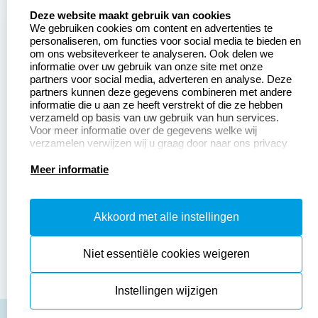
select language
Aanvraag op maat
Contact opnemen
Deze website maakt gebruik van cookies
We gebruiken cookies om content en advertenties te
Betaling &
Veel gestelde vragen
personaliseren, om functies voor social media te bieden en
Verzending
om ons websiteverkeer te analyseren. Ook delen we
Retourneren
informatie over uw gebruik van onze site met onze
Wederverkoper
partners voor social media, adverteren en analyse. Deze
Herroepingsrecht
worden
partners kunnen deze gegevens combineren met andere
informatie die u aan ze heeft verstrekt of die ze hebben
Sale
verzameld op basis van uw gebruik van hun services.
Voor meer informatie over de gegevens welke wij
verzamelen verwijzen wij u graag door naar ons privacy
statement.
Productinformatie:
Meer informatie
Instructiepagina
Akkoord met alle instellingen
Aanleverspecificaties
Safety Sheets
Niet essentiële cookies weigeren
Sitemap
Instellingen wijzigen
algemene voorwaarden
disclaimer
privacy policy
Cookies resetten
© copyright 2026