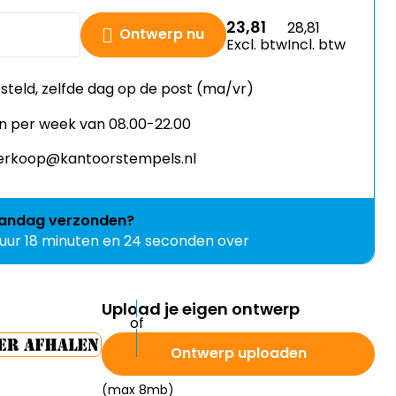
28,81
Ontwerp nu
Excl. btw
Incl. btw
esteld, zelfde dag op de post (ma/vr)
n per week van 08.00-22.00
 verkoop@kantoorstempels.nl
andag
verzonden?
 uur 18 minuten en 22 seconden over
Upload je eigen ontwerp
Ontwerp uploaden
(max 8mb)
PDF - JPG - PNG - TIF - BMP - EPS - AI.