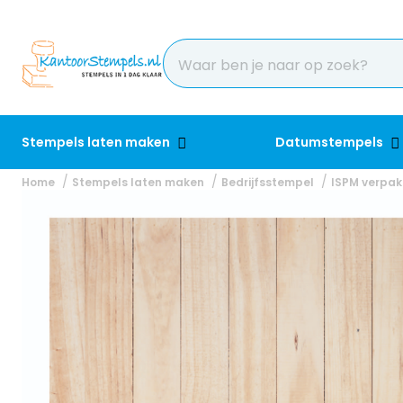
Stempels laten maken
Datumstempels
Home
Stempels laten maken
Bedrijfsstempel
ISPM verpak