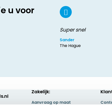
ie u voor
Super snel
Sander
The Hague
Zakelijk:
Klan
s.nl
Aanvraag op maat
Cont
Betaling & Verzending
Veel 