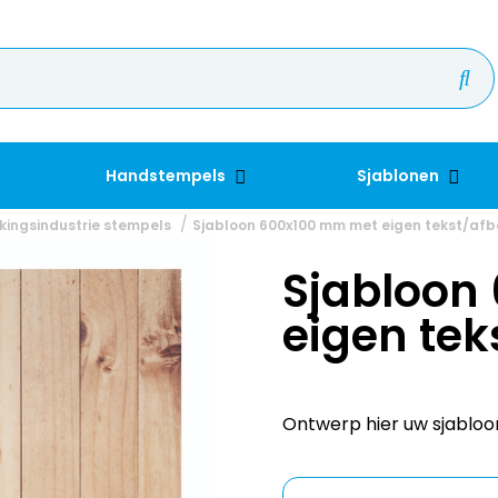
Handstempels
Sjablonen
kingsindustrie stempels
Sjabloon 600x100 mm met eigen tekst/afb
Sjabloon
eigen tek
Ontwerp hier uw sjabloo