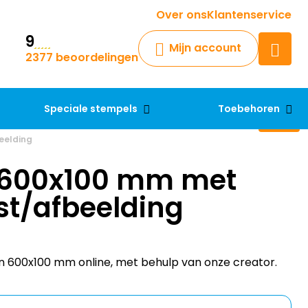
Krijg een antwoord op uw vraag
Over ons
Klantenservice
9
Chatbot
Mijn account
2377 beoordelingen
Chat 24/7 met onze chatbot
voor hulp
Contact
Speciale stempels
Toebehoren
eelding
 600x100 mm met
st/afbeelding
n 600x100 mm online, met behulp van onze creator.
23,81