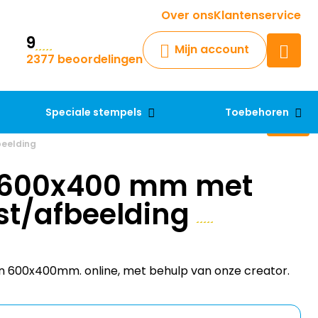
Krijg een antwoord op uw vraag
Over ons
Klantenservice
9
Chatbot
Mijn account
2377 beoordelingen
Chat 24/7 met onze chatbot
voor hulp
Contact
Speciale stempels
Toebehoren
beelding
 600x400 mm met
st/afbeelding
n 600x400mm. online, met behulp van onze creator.