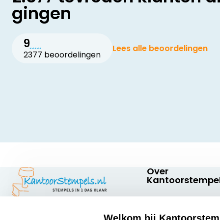
gingen
9
Lees alle beoordelingen
2377 beoordelingen
Over
Kantoorstempel
Over ons
Welkom bij Kantoorstem
Bedrijfsgegevens