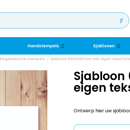
Handstempels
Sjablonen
kingsindustrie stempels
Sjabloon 600x400 mm met eigen tekst/af
Sjabloon
eigen tek
Ontwerp hier uw sjabloo