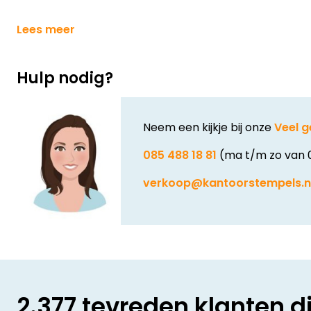
Lees meer
Hulp nodig?
Neem een kijkje bij onze
Veel g
085 488 18 81
(ma t/m zo van 
verkoop@kantoorstempels.n
2.377 tevreden klanten d