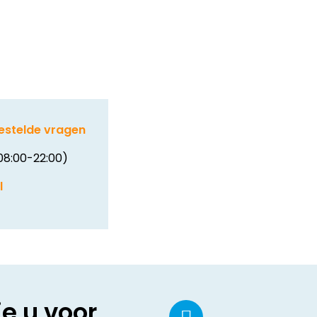
estelde vragen
08:00-22:00)
l
ie u voor