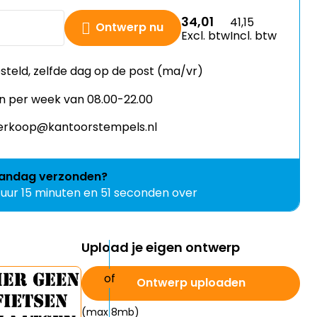
34,01
41,15
Ontwerp nu
Excl. btw
Incl. btw
esteld, zelfde dag op de post (ma/vr)
n per week van 08.00-22.00
 verkoop@kantoorstempels.nl
andag
verzonden?
 uur 15 minuten en 50 seconden over
Upload je eigen ontwerp
Ontwerp uploaden
(max 8mb)