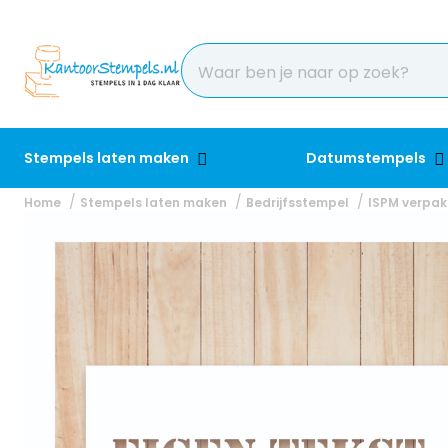
Stempels laten maken
Datumstempels
Home
Stempels laten maken
Bedrijfsstempel
ISPM verpak