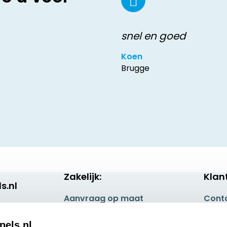
snel en goed
Koen
Brugge
Zakelijk:
Klan
s.nl
Aanvraag op maat
Cont
Betaling & Verzending
Veel 
pels.nl