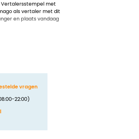
3 Vertalersstempel met
mago als vertaler met dit
anger en plaats vandaag
estelde vragen
08:00-22:00)
l