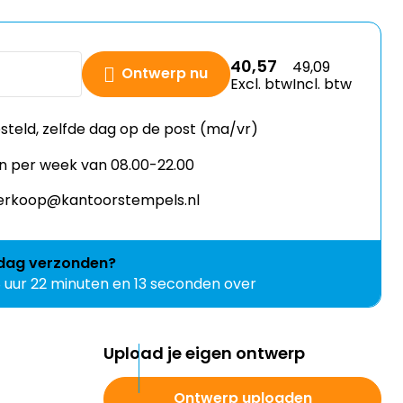
40,57
49,09
Ontwerp nu
Excl. btw
Incl. btw
esteld, zelfde dag op de post (ma/vr)
n per week van 08.00-22.00
 verkoop@kantoorstempels.nl
jdag
verzonden?
8 uur 22 minuten en 12 seconden over
Upload je eigen ontwerp
Ontwerp uploaden