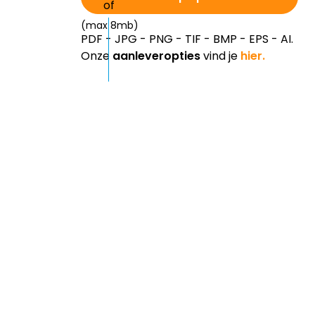
(max 8mb)
PDF - JPG - PNG - TIF - BMP - EPS - AI.
Onze
aanleveropties
vind je
hier.