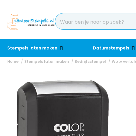
Stempels laten maken
Datumstempels
Home
Stempels laten maken
Bedrijfsstempel
Wbtv vertal