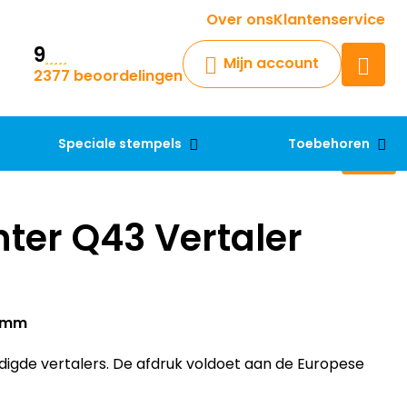
Krijg een antwoord op uw vraag
Over ons
Klantenservice
9
Chatbot
Mijn account
2377 beoordelingen
Chat 24/7 met onze chatbot
voor hulp
Contact
Speciale stempels
Toebehoren
nter Q43 Vertaler
43mm
gde vertalers. De afdruk voldoet aan de Europese