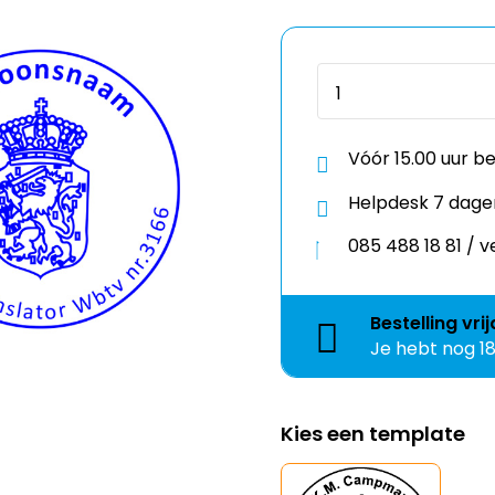
Vóór 15.00 uur b
Helpdesk 7 dage
085 488 18 81 /
Bestelling
vri
Je hebt nog
1
Kies een template