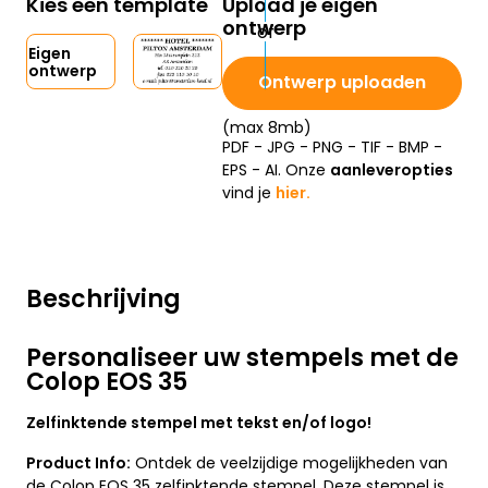
Kies een template
Upload je eigen
ontwerp
Eigen
ontwerp
Ontwerp uploaden
(max 8mb)
PDF - JPG - PNG - TIF - BMP -
EPS - AI. Onze
aanleveropties
vind je
hier.
Beschrijving
Personaliseer uw stempels met de
Colop EOS 35
Zelfinktende stempel met tekst en/of logo!
Product Info:
Ontdek de veelzijdige mogelijkheden van
de Colop EOS 35 zelfinktende stempel. Deze stempel is