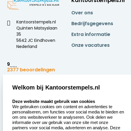
Kantoorstempels.nl
Over ons
Kantoorstempels.nl
Bedrijfsgegevens
Quinten Matsyslaan
Extra informatie
35
5642 JC Eindhoven
Onze vacatures
Nederland
9
2377 beoordelingen
Zakelijk:
Klantenservice:
Welkom bij Kantoorstempels.nl
select language
Aanvraag op maat
Contact opnemen
Deze website maakt gebruik van cookies
We gebruiken cookies om content en advertenties te
Betaling &
Veel gestelde vragen
personaliseren, om functies voor social media te bieden en
Verzending
om ons websiteverkeer te analyseren. Ook delen we
Retourneren
informatie over uw gebruik van onze site met onze
Wederverkoper
partners voor social media, adverteren en analyse. Deze