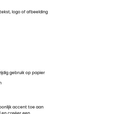
ekst, logo of afbeelding
ijdig gebruik op papier
n
onlijk accent toe aan
d en creëer een