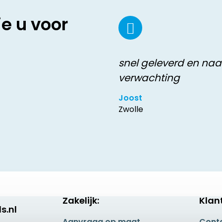
ie u voor
snel geleverd en naa
verwachting
Joost
Zwolle
Zakelijk:
Klan
s.nl
Aanvraag op maat
Cont