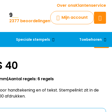
Krijg een antwoord op uw vraag
Over ons
Klantenservice
9
Chatbot
Mijn account
2377 beoordelingen
Chat 24/7 met onze chatbot
voor hulp
Contact
Speciale stempels
Toebehoren
S 40
23mm
Aantal regels: 6 regels
or handtekening en of tekst. Stempelinkt zit in de
00 afdrukken.