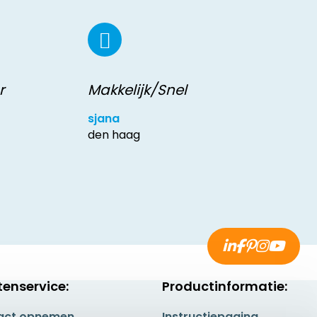
r
Makkelijk/Snel
sjana
den haag
tenservice:
Productinformatie:
act opnemen
Instructiepagina