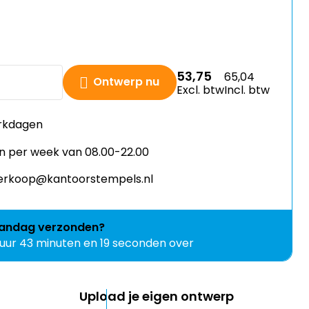
53,75
65,04
Ontwerp nu
Excl. btw
Incl. btw
erkdagen
n per week van 08.00-22.00
 verkoop@kantoorstempels.nl
andag
verzonden?
 uur 43 minuten en 19 seconden over
Upload je eigen ontwerp