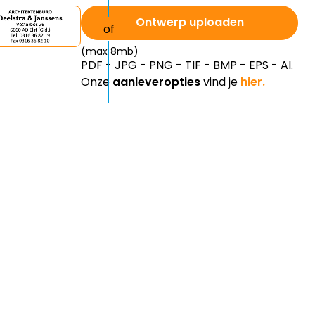
Ontwerp uploaden
(max 8mb)
PDF - JPG - PNG - TIF - BMP - EPS - AI.
Onze
aanleveropties
vind je
hier.