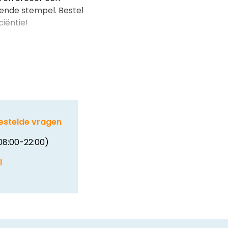
tende stempel. Bestel
iëntie!
estelde vragen
08:00-22:00)
l