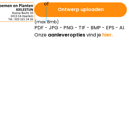
Ontwerp uploaden
(max 8mb)
PDF - JPG - PNG - TIF - BMP - EPS - AI.
Onze
aanleveropties
vind je
hier.