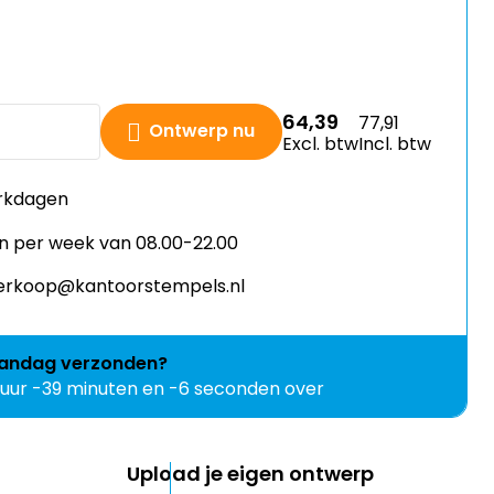
64,39
77,91
Ontwerp nu
Excl. btw
Incl. btw
erkdagen
n per week van 08.00-22.00
 verkoop@kantoorstempels.nl
andag
verzonden?
 uur -39 minuten en -7 seconden over
Upload je eigen ontwerp