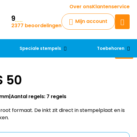
Krijg een antwoord op uw vraag
Over ons
Klantenservice
9
Chatbot
Mijn account
2377 beoordelingen
Chat 24/7 met onze chatbot
voor hulp
Contact
Speciale stempels
Toebehoren
S 50
30mm
Aantal regels: 7 regels
oot formaat. De inkt zit direct in stempelplaat en is
ken.