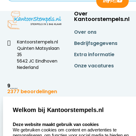
Over
Kantoorstempels.nl
Over ons
Kantoorstempels.nl
Bedrijfsgegevens
Quinten Matsyslaan
Extra informatie
35
5642 JC Eindhoven
Onze vacatures
Nederland
9
2377 beoordelingen
Zakelijk:
Klantenservice:
Welkom bij Kantoorstempels.nl
select language
Aanvraag op maat
Contact opnemen
Deze website maakt gebruik van cookies
We gebruiken cookies om content en advertenties te
Betaling &
Veel gestelde vragen
personaliseren, om functies voor social media te bieden en