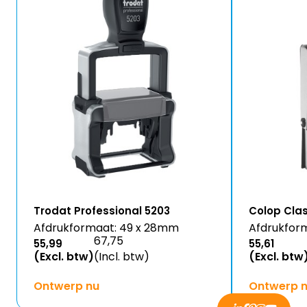
Trodat Professional 5203
Colop Cla
Afdrukformaat: 49 x 28mm
Afdrukfor
67,75
55,99
55,61
(Excl. btw)
(Incl. btw)
(Excl. btw
Ontwerp nu
Ontwerp 