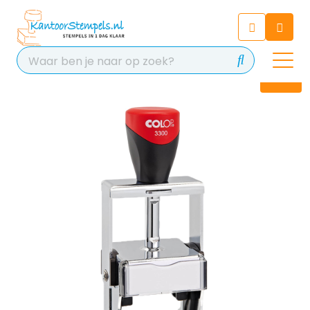
Chatbot
Chat 24/7 met onze chatbot
voor hulp
Contact