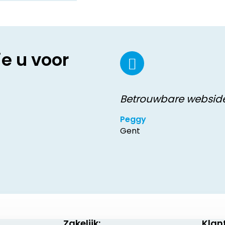
ie u voor
Betrouwbare websid
Peggy
Gent
Zakelijk:
Klan