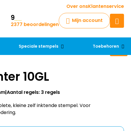
Krijg een antwoord op uw vraag
Over ons
Klantenservice
9
Chatbot
Mijn account
2377 beoordelingen
Chat 24/7 met onze chatbot
voor hulp
Contact
Speciale stempels
Toebehoren
nter 10GL
mm
Aantal regels: 3 regels
lete, kleine zelf inktende stempel. Voor
dering.