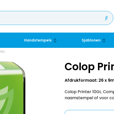
Handstempels
Sjablonen
10GL
Colop Pri
Afdrukformaat: 26 x 9
Colop Printer 10GL. Comp
naamstempel of voor co
Kleur inkt