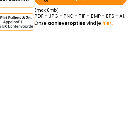
(max 8mb)
PDF - JPG - PNG - TIF - BMP - EPS - AI.
Onze
aanleveropties
vind je
hier.