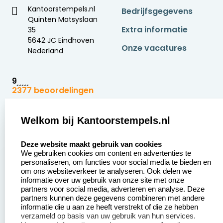
Kantoorstempels.nl
Bedrijfsgegevens
Quinten Matsyslaan
Extra informatie
35
5642 JC Eindhoven
Onze vacatures
Nederland
9
2377 beoordelingen
Zakelijk:
Klantenservice:
Welkom bij Kantoorstempels.nl
select language
Aanvraag op maat
Contact opnemen
Deze website maakt gebruik van cookies
We gebruiken cookies om content en advertenties te
Betaling &
Veel gestelde vragen
personaliseren, om functies voor social media te bieden en
Verzending
om ons websiteverkeer te analyseren. Ook delen we
Retourneren
informatie over uw gebruik van onze site met onze
Wederverkoper
partners voor social media, adverteren en analyse. Deze
Herroepingsrecht
worden
partners kunnen deze gegevens combineren met andere
informatie die u aan ze heeft verstrekt of die ze hebben
Sale
verzameld op basis van uw gebruik van hun services.