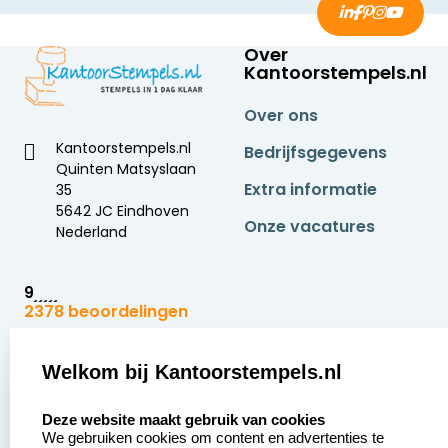
Over
Kantoorstempels.nl
Over ons
Kantoorstempels.nl
Bedrijfsgegevens
Quinten Matsyslaan
Extra informatie
35
5642 JC Eindhoven
Onze vacatures
Nederland
9
2378 beoordelingen
Zakelijk:
Klantenservice:
Welkom bij Kantoorstempels.nl
select language
Aanvraag op maat
Contact opnemen
Deze website maakt gebruik van cookies
We gebruiken cookies om content en advertenties te