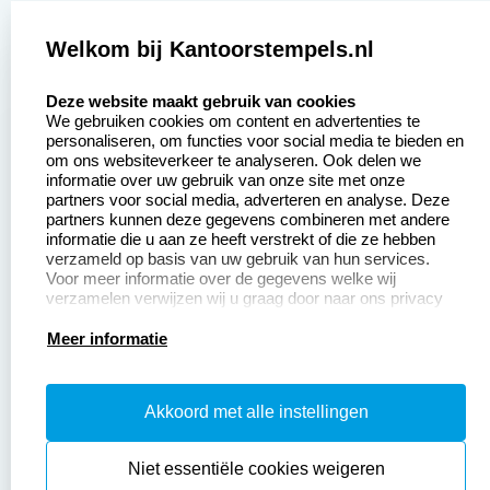
Zakelijk:
Klantenservice:
Welkom bij Kantoorstempels.nl
select language
Aanvraag op maat
Contact opnemen
Deze website maakt gebruik van cookies
We gebruiken cookies om content en advertenties te
Betaling &
Veel gestelde vragen
personaliseren, om functies voor social media te bieden en
Verzending
om ons websiteverkeer te analyseren. Ook delen we
Retourneren
informatie over uw gebruik van onze site met onze
Wederverkoper
partners voor social media, adverteren en analyse. Deze
Herroepingsrecht
worden
partners kunnen deze gegevens combineren met andere
informatie die u aan ze heeft verstrekt of die ze hebben
Sale
verzameld op basis van uw gebruik van hun services.
Voor meer informatie over de gegevens welke wij
verzamelen verwijzen wij u graag door naar ons privacy
statement.
Productinformatie:
Meer informatie
Instructiepagina
Akkoord met alle instellingen
Aanleverspecificaties
Safety Sheets
Niet essentiële cookies weigeren