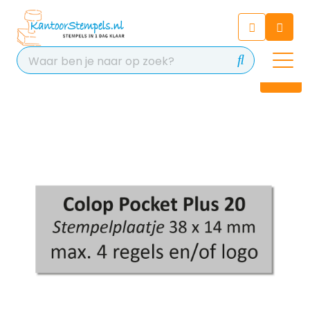
Chatbot
Chat 24/7 met onze chatbot
voor hulp
Contact