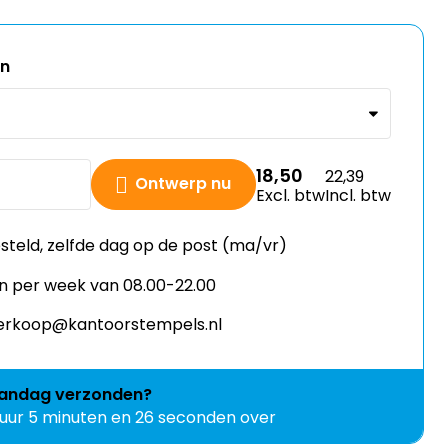
en
18,50
22,39
Ontwerp nu
Excl. btw
Incl. btw
esteld, zelfde dag op de post (ma/vr)
n per week van 08.00-22.00
 verkoop@kantoorstempels.nl
andag
verzonden?
 uur 5 minuten en 25 seconden over