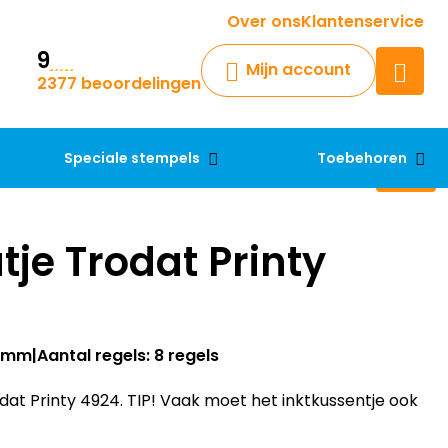
Krijg een antwoord op uw vraag
Over ons
Klantenservice
9
Chatbot
Mijn account
2377 beoordelingen
Chat 24/7 met onze chatbot
voor hulp
Contact
Speciale stempels
Toebehoren
tje Trodat Printy
40mm
Aantal regels: 8 regels
at Printy 4924. TIP! Vaak moet het inktkussentje ook