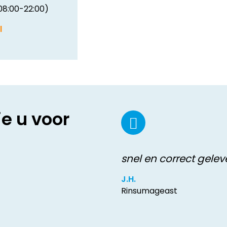
08:00-22:00)
l
ie u voor
snel en correct gelev
J.H.
Rinsumageast