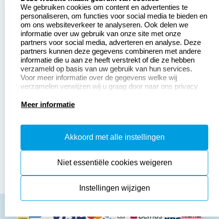
We gebruiken cookies om content en advertenties te
Betaling &
Veel gestelde vragen
personaliseren, om functies voor social media te bieden en
Verzending
om ons websiteverkeer te analyseren. Ook delen we
Retourneren
informatie over uw gebruik van onze site met onze
Wederverkoper
partners voor social media, adverteren en analyse. Deze
Herroepingsrecht
worden
partners kunnen deze gegevens combineren met andere
informatie die u aan ze heeft verstrekt of die ze hebben
Sale
verzameld op basis van uw gebruik van hun services.
Voor meer informatie over de gegevens welke wij
verzamelen verwijzen wij u graag door naar ons privacy
statement.
Productinformatie:
Meer informatie
Instructiepagina
Akkoord met alle instellingen
Aanleverspecificaties
Safety Sheets
Niet essentiële cookies weigeren
Sitemap
Instellingen wijzigen
algemene voorwaarden
disclaimer
privacy policy
Cookies resetten
© copyright 2026