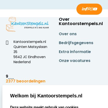
Over
Kantoorstempels.nl
Over ons
Kantoorstempels.nl
Bedrijfsgegevens
Quinten Matsyslaan
Extra informatie
35
5642 JC Eindhoven
Onze vacatures
Nederland
9
2377 beoordelingen
Zakelijk:
Klantenservice:
Welkom bij Kantoorstempels.nl
select language
Aanvraag op maat
Contact opnemen
Deze website maakt gebruik van cookies