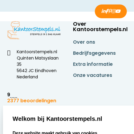
Over
Kantoorstempels.nl
Over ons
Kantoorstempels.nl
Bedrijfsgegevens
Quinten Matsyslaan
Extra informatie
35
5642 JC Eindhoven
Onze vacatures
Nederland
9
2377 beoordelingen
Zakelijk:
Klantenservice:
Welkom bij Kantoorstempels.nl
select language
Aanvraag op maat
Contact opnemen
Deze website maakt gebruik van cookies