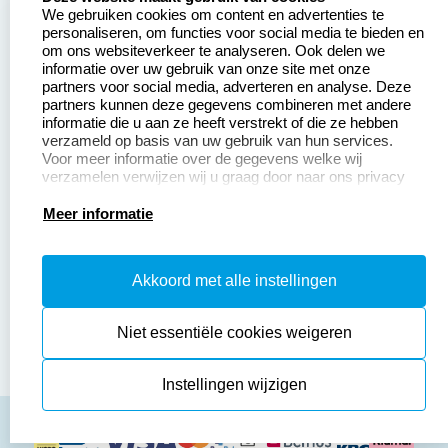
We gebruiken cookies om content en advertenties te
Betaling &
Veel gestelde vragen
personaliseren, om functies voor social media te bieden en
Verzending
om ons websiteverkeer te analyseren. Ook delen we
Retourneren
informatie over uw gebruik van onze site met onze
Wederverkoper
partners voor social media, adverteren en analyse. Deze
Herroepingsrecht
worden
partners kunnen deze gegevens combineren met andere
informatie die u aan ze heeft verstrekt of die ze hebben
Sale
verzameld op basis van uw gebruik van hun services.
Voor meer informatie over de gegevens welke wij
verzamelen verwijzen wij u graag door naar ons privacy
statement.
Productinformatie:
Meer informatie
Instructiepagina
Akkoord met alle instellingen
Aanleverspecificaties
Safety Sheets
Niet essentiële cookies weigeren
Sitemap
Instellingen wijzigen
algemene voorwaarden
disclaimer
privacy policy
Cookies resetten
© copyright 2026