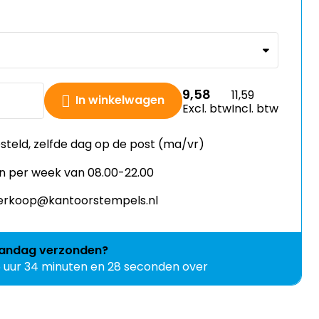
9,58
11,59
In winkelwagen
Excl. btw
Incl. btw
esteld, zelfde dag op de post (ma/vr)
n per week van 08.00-22.00
 verkoop@kantoorstempels.nl
andag
verzonden?
6 uur 34 minuten en 27 seconden over