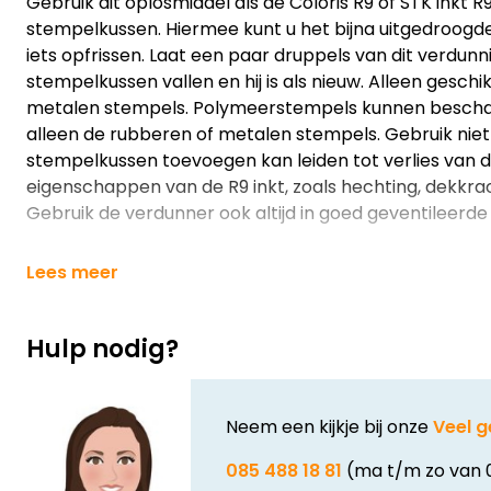
Gebruik dit oplosmiddel als de Coloris R9 of STK inkt R
stempelkussen. Hiermee kunt u het bijna uitgedroog
iets opfrissen. Laat een paar druppels van dit verdun
stempelkussen vallen en hij is als nieuw. Alleen gesch
metalen stempels. Polymeerstempels kunnen beschadi
alleen de rubberen of metalen stempels. Gebruik niet
stempelkussen toevoegen kan leiden tot verlies van d
eigenschappen van de R9 inkt, zoals hechting, dekkra
Gebruik de verdunner ook altijd in goed geventileerde
Lees meer
Hulp nodig?
Neem een kijkje bij onze
Veel g
085 488 18 81
(ma t/m zo van 