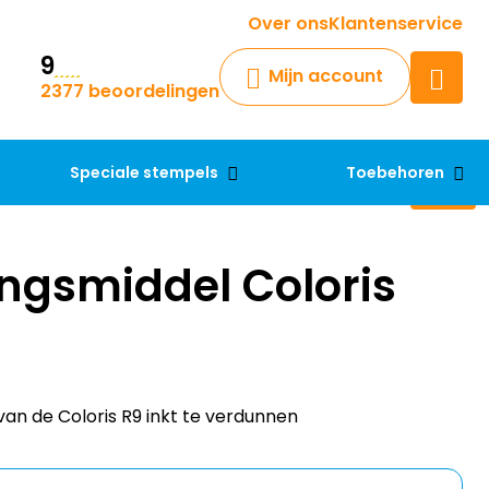
Krijg een antwoord op uw vraag
Over ons
Klantenservice
9
Chatbot
Mijn account
2377 beoordelingen
Chat 24/7 met onze chatbot
voor hulp
Contact
Speciale stempels
Toebehoren
ngsmiddel Coloris
an de Coloris R9 inkt te verdunnen