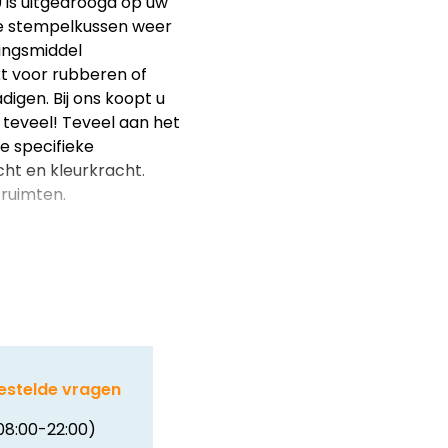
9 is uitgedroogd op uw
de stempelkussen weer
ningsmiddel
ikt voor rubberen of
gen. Bij ons koopt u
 teveel! Teveel aan het
e specifieke
cht en kleurkracht.
 ruimten.
estelde vragen
08:00-22:00)