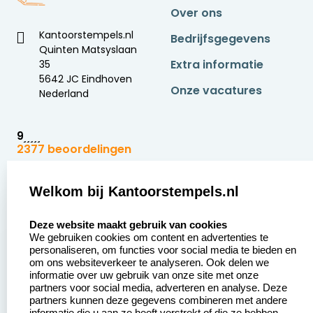
Over ons
Kantoorstempels.nl
Bedrijfsgegevens
Quinten Matsyslaan
Extra informatie
35
5642 JC Eindhoven
Onze vacatures
Nederland
9
2377 beoordelingen
Zakelijk:
Klantenservice:
Welkom bij Kantoorstempels.nl
select language
Aanvraag op maat
Contact opnemen
Deze website maakt gebruik van cookies
We gebruiken cookies om content en advertenties te
Betaling &
Veel gestelde vragen
personaliseren, om functies voor social media te bieden en
Verzending
om ons websiteverkeer te analyseren. Ook delen we
Retourneren
informatie over uw gebruik van onze site met onze
Wederverkoper
partners voor social media, adverteren en analyse. Deze
Herroepingsrecht
worden
partners kunnen deze gegevens combineren met andere
informatie die u aan ze heeft verstrekt of die ze hebben