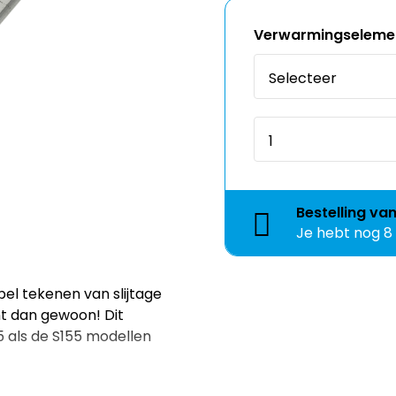
Verwarmingselemen
Bestelling
va
Je hebt nog
8
l tekenen van slijtage
nt dan gewoon! Dit
 als de S155 modellen