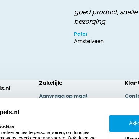
goed product, snelle
bezorging
Peter
Amstelveen
Zakelijk:
Klan
s.nl
Aanvraag op maat
Cont
Betaling & Verzending
Veel 
pels.nl
Wederverkoper
Retou
Akko
worden
cookies
Herro
advertenties te personaliseren, om functies
Sale
ons websiteverkeer te analyseren. Ook delen we