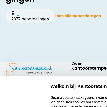
9
Lees alle beoordelingen
2377 beoordelingen
Over
Kantoorstempel
Over ons
Welkom bij Kantoorstem
Bedrijfsgegevens
Kantoorstempels.nl
Quinten Matsyslaan
select language
Extra informatie
Deze website maakt gebruik van 
35
We gebruiken cookies om content en 
5642 JC Eindhoven
Onze vacatures
voor social media te bieden en om 