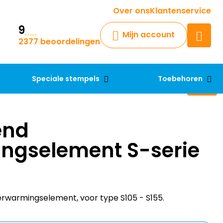
Krijg een antwoord op uw vraag
Over ons
Klantenservice
9
Chatbot
Mijn account
2377 beoordelingen
Chat 24/7 met onze chatbot
voor hulp
Contact
Speciale stempels
Toebehoren
end
ngselement S-serie
rwarmingselement, voor type S105 - S155.