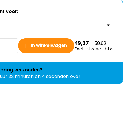
t voor:
49,27
59,62
In winkelwagen
Excl. btw
Incl. btw
ndaag
verzonden?
 uur 32 minuten en 3 seconden over