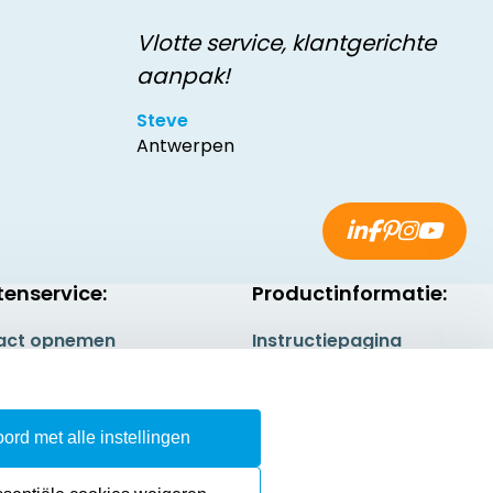
Vlotte service, klantgerichte
aanpak!
Steve
Antwerpen
tenservice:
Productinformatie:
act opnemen
Instructiepagina
gestelde vragen
Aanleverspecificaties
rneren
Safety Sheets
ord met alle instellingen
epingsrecht
Sitemap