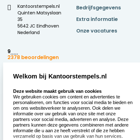
Kantoorstempels.nl
Bedrijfsgegevens
Quinten Matsyslaan
Extra informatie
35
5642 JC Eindhoven
Onze vacatures
Nederland
9
2378 beoordelingen
Zakelijk:
Klantenservice:
Welkom bij Kantoorstempels.nl
select language
Aanvraag op maat
Contact opnemen
Deze website maakt gebruik van cookies
We gebruiken cookies om content en advertenties te
Betaling &
Veel gestelde vragen
personaliseren, om functies voor social media te bieden en
Verzending
om ons websiteverkeer te analyseren. Ook delen we
Retourneren
informatie over uw gebruik van onze site met onze
Wederverkoper
partners voor social media, adverteren en analyse. Deze
Herroepingsrecht
worden
partners kunnen deze gegevens combineren met andere
informatie die u aan ze heeft verstrekt of die ze hebben
Sale
verzameld op basis van uw gebruik van hun services.