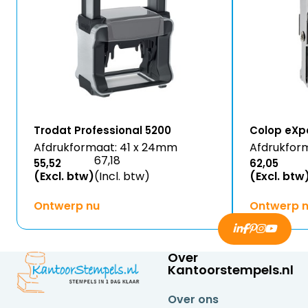
Trodat Professional 5200
Colop eXpe
Afdrukformaat: 41 x 24mm
Afdrukfor
67,18
55,52
62,05
(Excl. btw)
(Incl. btw)
(Excl. btw
Ontwerp nu
Ontwerp 
Over
Kantoorstempels.nl
Over ons