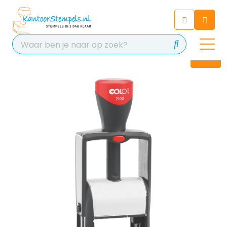
Chatbot
Chat 24/7 met onze chatbot
voor hulp
Contact