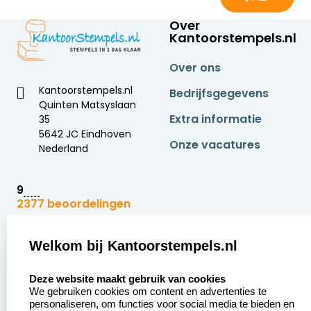
Over
Kantoorstempels.nl
Over ons
Kantoorstempels.nl
Bedrijfsgegevens
Quinten Matsyslaan
Extra informatie
35
5642 JC Eindhoven
Onze vacatures
Nederland
9
2377 beoordelingen
Zakelijk:
Klantenservice:
Welkom bij Kantoorstempels.nl
select language
Aanvraag op maat
Contact opnemen
Deze website maakt gebruik van cookies
We gebruiken cookies om content en advertenties te
Betaling &
Veel gestelde vragen
personaliseren, om functies voor social media te bieden en