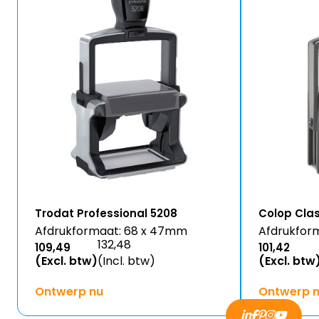
Trodat Professional 5208
Colop Clas
Afdrukformaat: 68 x 47mm
Afdrukfor
132,48
109,49
101,42
(Excl. btw)
(Incl. btw)
(Excl. btw
Ontwerp nu
Ontwerp 