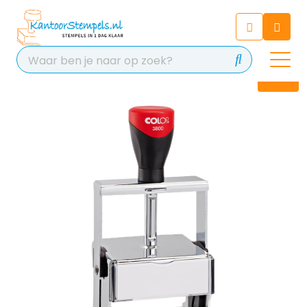
Chatbot
Chat 24/7 met onze chatbot
voor hulp
Contact