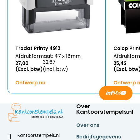
Trodat Printy 4912
Colop Prin
Afdrukformaat: 47 x 18mm
Afdrukfor
32,67
27,00
25,42
(Excl. btw)
(Incl. btw)
(Excl. btw
Ontwerp nu
Ontwerp 
Over
Kantoorstempels.nl
Over ons
Kantoorstempels.nl
Bedrijfsgegevens