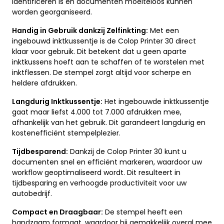
identificeren is en documenten moeiteloos kunnen
worden georganiseerd.
Handig in Gebruik dankzij Zelfinkting:
Met een
ingebouwd inktkussentje is de Colop Printer 30 direct
klaar voor gebruik. Dit betekent dat u geen aparte
inktkussens hoeft aan te schaffen of te worstelen met
inktflessen. De stempel zorgt altijd voor scherpe en
heldere afdrukken.
Langdurig Inktkussentje:
Het ingebouwde inktkussentje
gaat maar liefst 4.000 tot 7.000 afdrukken mee,
afhankelijk van het gebruik. Dit garandeert langdurig en
kostenefficiënt stempelplezier.
Tijdbesparend:
Dankzij de Colop Printer 30 kunt u
documenten snel en efficiënt markeren, waardoor uw
workflow geoptimaliseerd wordt. Dit resulteert in
tijdbesparing en verhoogde productiviteit voor uw
autobedrijf.
Compact en Draagbaar:
De stempel heeft een
handzaam formaat, waardoor hij gemakkelijk overal mee