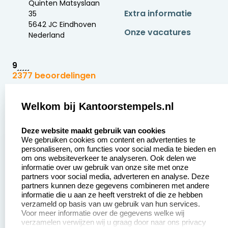
Quinten Matsyslaan
Extra informatie
35
5642 JC Eindhoven
Onze vacatures
Nederland
9
2377 beoordelingen
Zakelijk:
Klantenservice:
Welkom bij Kantoorstempels.nl
select language
Aanvraag op maat
Contact opnemen
Deze website maakt gebruik van cookies
We gebruiken cookies om content en advertenties te
Betaling &
Veel gestelde vragen
personaliseren, om functies voor social media te bieden en
Verzending
om ons websiteverkeer te analyseren. Ook delen we
Retourneren
informatie over uw gebruik van onze site met onze
Wederverkoper
partners voor social media, adverteren en analyse. Deze
Herroepingsrecht
worden
partners kunnen deze gegevens combineren met andere
informatie die u aan ze heeft verstrekt of die ze hebben
Sale
verzameld op basis van uw gebruik van hun services.
Voor meer informatie over de gegevens welke wij
verzamelen verwijzen wij u graag door naar ons privacy