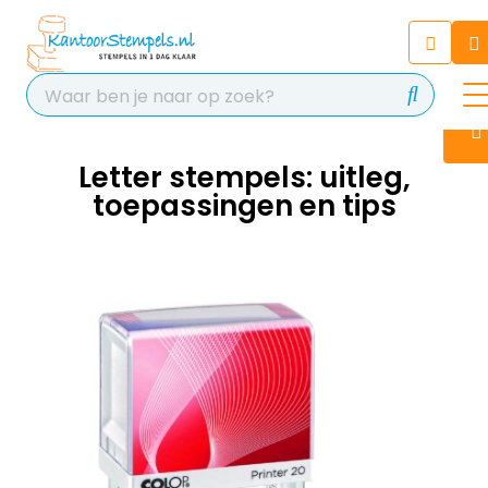
Chatbot
Chat 24/7 met onze chatbot
voor hulp
Contact
Letter stempels: uitleg,
toepassingen en tips