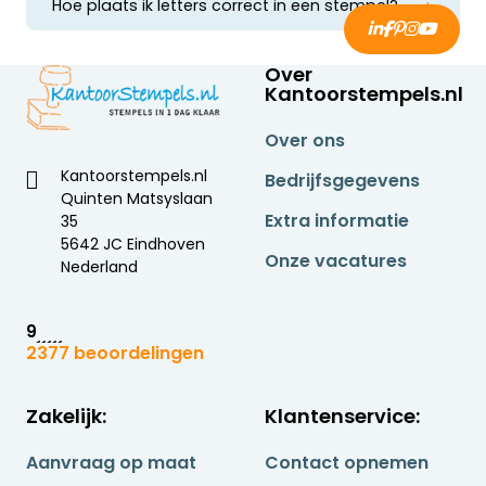
Hoe plaats ik letters correct in een stempel?
letter stempels met een grotere letterhoogte
Plaats de letters altijd in spiegelbeeld op de
beter leesbaar.
tekstplaat. Zo verschijnt de tekst correct in de
afdruk.
Over
Kantoorstempels.nl
Over ons
Kantoorstempels.nl
Bedrijfsgegevens
Quinten Matsyslaan
Extra informatie
35
5642 JC Eindhoven
Onze vacatures
Nederland
9
2377 beoordelingen
Zakelijk:
Klantenservice:
Aanvraag op maat
Contact opnemen