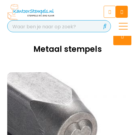
Chatbot
Chat 24/7 met onze chatbot
voor hulp
Contact
Metaal stempels