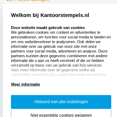
Zakelijk:
Klantenservice:
Welkom bij Kantoorstempels.nl
select language
Aanvraag op maat
Contact opnemen
Deze website maakt gebruik van cookies
We gebruiken cookies om content en advertenties te
Betaling &
Veel gestelde vragen
personaliseren, om functies voor social media te bieden en
Verzending
om ons websiteverkeer te analyseren. Ook delen we
Retourneren
informatie over uw gebruik van onze site met onze
Wederverkoper
partners voor social media, adverteren en analyse. Deze
Herroepingsrecht
worden
partners kunnen deze gegevens combineren met andere
informatie die u aan ze heeft verstrekt of die ze hebben
Sale
verzameld op basis van uw gebruik van hun services.
Voor meer informatie over de gegevens welke wij
verzamelen verwijzen wij u graag door naar ons privacy
statement.
Productinformatie:
Meer informatie
Instructiepagina
Akkoord met alle instellingen
Aanleverspecificaties
Safety Sheets
Niet essentiële cookies weigeren