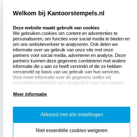
Zakelijk:
Klantenservice:
Welkom bij Kantoorstempels.nl
select language
Aanvraag op maat
Contact opnemen
Deze website maakt gebruik van cookies
We gebruiken cookies om content en advertenties te
Betaling &
Veel gestelde vragen
personaliseren, om functies voor social media te bieden en
Verzending
om ons websiteverkeer te analyseren. Ook delen we
Retourneren
informatie over uw gebruik van onze site met onze
Wederverkoper
partners voor social media, adverteren en analyse. Deze
Herroepingsrecht
worden
partners kunnen deze gegevens combineren met andere
informatie die u aan ze heeft verstrekt of die ze hebben
Sale
verzameld op basis van uw gebruik van hun services.
Voor meer informatie over de gegevens welke wij
verzamelen verwijzen wij u graag door naar ons privacy
statement.
Productinformatie:
Meer informatie
Instructiepagina
Akkoord met alle instellingen
Aanleverspecificaties
Safety Sheets
Niet essentiële cookies weigeren