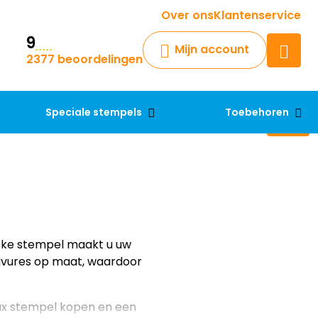
Krijg een antwoord op uw vraag
Over ons
Klantenservice
9
Chatbot
Mijn account
2377 beoordelingen
Chat 24/7 met onze chatbot
voor hulp
Contact
Speciale stempels
Toebehoren
ieke stempel maakt u uw
ravures op maat, waardoor
wax stempel kopen en een