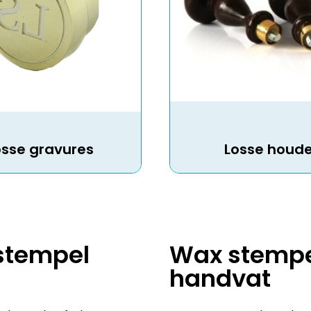
osse gravures
Losse houde
stempel
Wax stempel
handvat