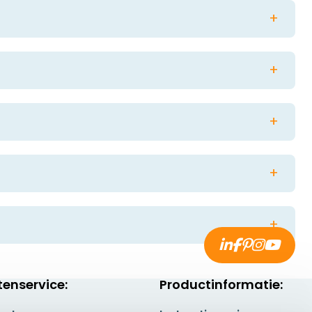
n Kantoorstempels.nl. Het team zal vervolgens uw
en. Daarnaast kan een
smeltlepel
of
waxpistool
ee of drie verschillende kleuren wax tegelijkertijd
uren zullen tijdens het gieten en stempelen op een
en klein stukje papier om te zien hoe het
kt zijn.
 kan eenvoudig door de stempel voorzichtig af te
tenservice:
Productinformatie: