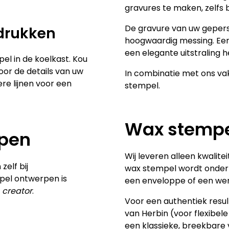
gravures te maken, zelfs 
De gravure van uw geper
drukken
hoogwaardig messing. Een 
een elegante uitstraling h
l in de koelkast. Kou
oor de details van uw
In combinatie met ons va
re lijnen voor een
stempel.
Wax stempel
rpen
Wij leveren alleen kwalit
elf bij
wax stempel wordt onder 
pel ontwerpen is
een enveloppe of een we
e
creator
.
Voor een authentiek resu
van Herbin (voor flexibel
een klassieke, breekbare