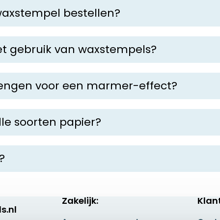
waxstempel bestellen?
, kunt u uw ontwerp of logo uploaden via de website va
n van de perfecte stempel.
het gebruik van waxstempels?
k
of was nodig, die verkrijgbaar is in verschillende kleur
n te brengen.
mengen voor een marmer-effect?
ek resultaat! Voor een marmereffect smelt u stukjes van tw
le soorten papier?
wax vloeibaar is, giet u deze direct op het papier. De kle
rden gebruikt, maar het is belangrijk om te testen op e
lke waxzegel uniek is.
e dunne of glanzende papiersoorten kunnen minder geschi
?
 belangrijk om deze na elk gebruik schoon te maken. Dit
en wasresten achterblijven op de stempel.
Zakelijk:
Klan
s.nl