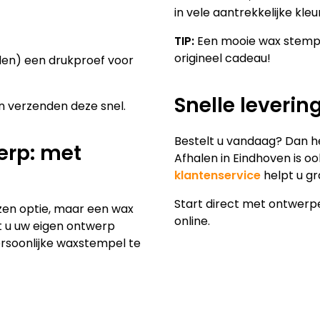
in vele aantrekkelijke kleu
TIP:
Een mooie wax stempe
origineel cadeau!
aden) een drukproef voor
Snelle leverin
 verzenden deze snel.
Bestelt u vandaag? Dan he
erp: met
Afhalen in Eindhoven is o
klantenservice
helpt u gr
Start direct met ontwerp
ozen optie, maar een wax
online.
nt u uw eigen ontwerp
rsoonlijke waxstempel te