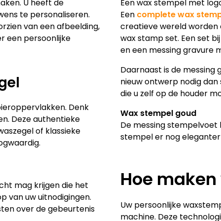
aken. U heeft de
Een wax stempel met logo, 
wens te personaliseren.
Een
complete wax stemp
orzien van een afbeelding,
creatieve wereld worden d
r een persoonlijke
wax stamp set. Een set bi
en een messing gravure 
Daarnaast is de messing 
gel
nieuw ontwerp nodig dan 
die u zelf op de houder m
apieroppervlakken. Denk
Wax stempel goud
pen. Deze authentieke
De messing stempelvoet h
aszegel of klassieke
stempel er nog eleganter 
oogwaardig.
Hoe maken 
cht mag krijgen die het
op van uw uitnodigingen.
Uw persoonlijke waxste
sten over de gebeurtenis
machine. Deze technologi