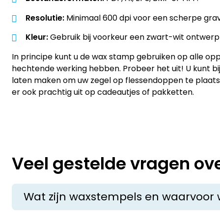
Resolutie:
Minimaal 600 dpi voor een scherpe grav
Kleur:
Gebruik bij voorkeur een zwart-wit ontwerp (
In principe kunt u de wax stamp gebruiken op alle op
hechtende werking hebben. Probeer het uit! U kunt b
laten maken om uw zegel op flessendoppen te plaatse
er ook prachtig uit op cadeautjes of pakketten.
Veel gestelde vragen ov
Wat zijn waxstempels en waarvoor 
Waxstempels zijn speciale stempels die worden geb
enveloppen, het personaliseren van uitnodigingen