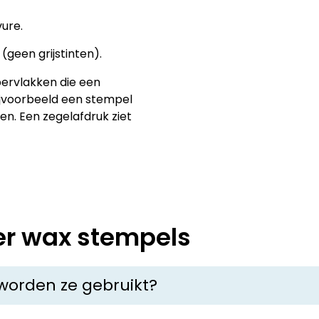
ure.
geen grijstinten).
pervlakken die een
ijvoorbeeld een stempel
n. Een zegelafdruk ziet
er wax stempels
worden ze gebruikt?
ruikt om een afdruk in zegellak of was te maken. Ze wo
 of als decoratief element op geschenken en documenten