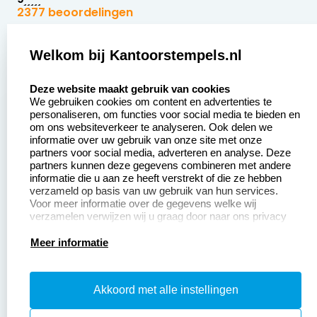
2377 beoordelingen
Zakelijk:
Klantenservice:
Welkom bij Kantoorstempels.nl
select language
Aanvraag op maat
Contact opnemen
Deze website maakt gebruik van cookies
We gebruiken cookies om content en advertenties te
Betaling &
Veel gestelde vragen
personaliseren, om functies voor social media te bieden en
Verzending
om ons websiteverkeer te analyseren. Ook delen we
Retourneren
informatie over uw gebruik van onze site met onze
Wederverkoper
partners voor social media, adverteren en analyse. Deze
Herroepingsrecht
worden
partners kunnen deze gegevens combineren met andere
informatie die u aan ze heeft verstrekt of die ze hebben
Sale
verzameld op basis van uw gebruik van hun services.
Voor meer informatie over de gegevens welke wij
verzamelen verwijzen wij u graag door naar ons privacy
statement.
Productinformatie:
Meer informatie
Instructiepagina
Akkoord met alle instellingen
Aanleverspecificaties