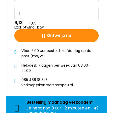
9,13
11,05
Excl. btw
Incl. btw
Ontwerp nu
Vóór 15.00 uur besteld, zelfde dag op de
post (ma/vr)
Helpdesk 7 dagen per week van 08.00-
22.00
085 488 18 81 /
verkoop@kantoorstempels.nl
Bestelling
maandag
verzonden?
Je hebt nog
0 uur -2 minuten en -49
seconden over