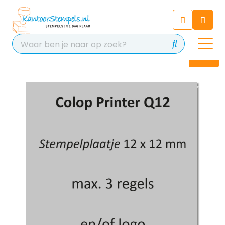
Chatbot
Chat 24/7 met onze chatbot
voor hulp
Contact