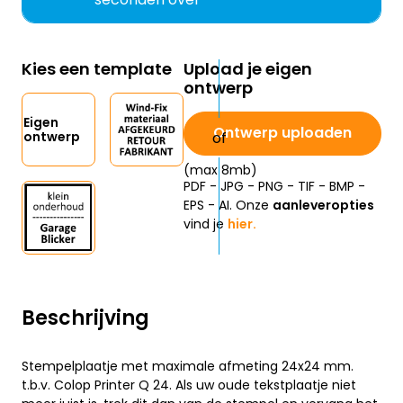
Kies een template
Upload je eigen
ontwerp
Eigen
Ontwerp uploaden
ontwerp
(max 8mb)
PDF - JPG - PNG - TIF - BMP -
EPS - AI. Onze
aanleveropties
vind je
hier.
Beschrijving
Stempelplaatje met maximale afmeting 24x24 mm.
t.b.v. Colop Printer Q 24. Als uw oude tekstplaatje niet