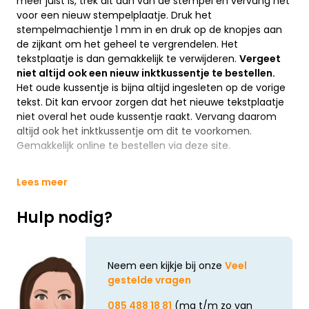
meer juist is, trek dit dan van de stempel en vervang het
voor een nieuw stempelplaatje. Druk het
stempelmachientje 1 mm in en druk op de knopjes aan
de zijkant om het geheel te vergrendelen. Het
tekstplaatje is dan gemakkelijk te verwijderen.
Vergeet
niet altijd ook een nieuw inktkussentje te bestellen.
Het oude kussentje is bijna altijd ingesleten op de vorige
tekst. Dit kan ervoor zorgen dat het nieuwe tekstplaatje
niet overal het oude kussentje raakt. Vervang daarom
altijd ook het inktkussentje om dit te voorkomen.
Gemakkelijk online te bestellen via deze site.
Lees meer
Hulp nodig?
Neem een kijkje bij onze
Veel
gestelde vragen
085 488 18 81
(ma t/m zo van