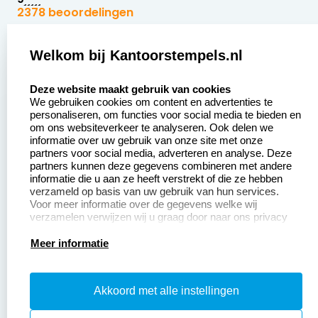
2378 beoordelingen
Zakelijk:
Klantenservice:
Welkom bij Kantoorstempels.nl
select language
Aanvraag op maat
Contact opnemen
Deze website maakt gebruik van cookies
We gebruiken cookies om content en advertenties te
Betaling &
Veel gestelde vragen
personaliseren, om functies voor social media te bieden en
Verzending
om ons websiteverkeer te analyseren. Ook delen we
Retourneren
informatie over uw gebruik van onze site met onze
Wederverkoper
partners voor social media, adverteren en analyse. Deze
Herroepingsrecht
worden
partners kunnen deze gegevens combineren met andere
informatie die u aan ze heeft verstrekt of die ze hebben
Sale
verzameld op basis van uw gebruik van hun services.
Voor meer informatie over de gegevens welke wij
verzamelen verwijzen wij u graag door naar ons privacy
statement.
Productinformatie:
Meer informatie
Instructiepagina
Akkoord met alle instellingen
Aanleverspecificaties