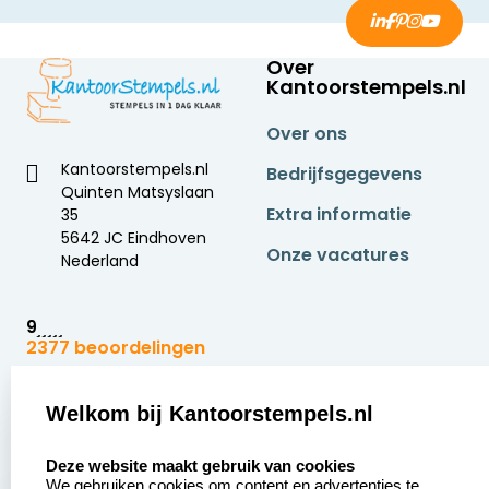
Over
Kantoorstempels.nl
Over ons
Kantoorstempels.nl
Bedrijfsgegevens
Quinten Matsyslaan
Extra informatie
35
5642 JC Eindhoven
Onze vacatures
Nederland
9
2377 beoordelingen
Zakelijk:
Klantenservice:
Welkom bij Kantoorstempels.nl
select language
Aanvraag op maat
Contact opnemen
Deze website maakt gebruik van cookies
We gebruiken cookies om content en advertenties te