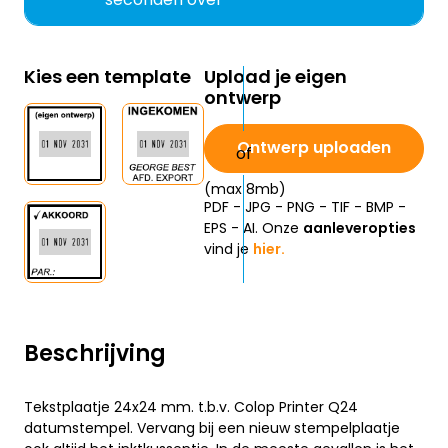
Kies een template
Upload je eigen
ontwerp
Ontwerp uploaden
(max 8mb)
PDF - JPG - PNG - TIF - BMP -
EPS - AI. Onze
aanleveropties
vind je
hier.
Beschrijving
Tekstplaatje 24x24 mm. t.b.v. Colop Printer Q24
datumstempel. Vervang bij een nieuw stempelplaatje