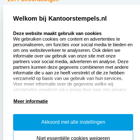
Zakelijk:
Klantenservice:
Welkom bij Kantoorstempels.nl
select language
Aanvraag op maat
Contact opnemen
Deze website maakt gebruik van cookies
We gebruiken cookies om content en advertenties te
Betaling &
Veel gestelde vragen
personaliseren, om functies voor social media te bieden en
Verzending
om ons websiteverkeer te analyseren. Ook delen we
Retourneren
informatie over uw gebruik van onze site met onze
Wederverkoper
partners voor social media, adverteren en analyse. Deze
Herroepingsrecht
worden
partners kunnen deze gegevens combineren met andere
informatie die u aan ze heeft verstrekt of die ze hebben
Sale
verzameld op basis van uw gebruik van hun services.
Voor meer informatie over de gegevens welke wij
verzamelen verwijzen wij u graag door naar ons privacy
statement.
Productinformatie:
Meer informatie
Instructiepagina
Akkoord met alle instellingen
Aanleverspecificaties
Safety Sheets
Niet essentiële cookies weigeren