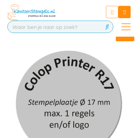
Chatbot
Chat 24/7 met onze chatbot
voor hulp
Contact