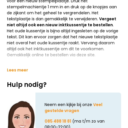
voor een nieuw stempelplaatje. Druk het
stempelmachientje 1 mm in en druk op de knopjes aan
de zijkant om het geheel te vergrendelen. Het
tekstplaatje is dan gemakkelijk te verwijderen.
Vergeet
niet altijd ook een nieuw inktkussentje te bestellen
.
Het oude kussentje is bijna altijd ingesleten op de vorige
tekst. Dit kan ervoor zorgen dat het nieuwe tekstplaatje
niet overal het oude kussentje raakt. Vervang daarom
altijd ook het inktkussentje om dit te voorkomen.
Gemakkelijk online te bestellen via deze site.
Lees meer
Hulp nodig?
Neem een kijkje bij onze
Veel
gestelde vragen
085 488 18 81
(ma t/m zo van
08:00-22:00)