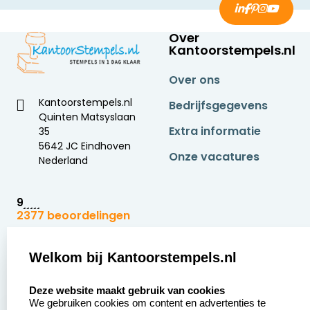
Over
Kantoorstempels.nl
Over ons
Kantoorstempels.nl
Bedrijfsgegevens
Quinten Matsyslaan
Extra informatie
35
5642 JC Eindhoven
Onze vacatures
Nederland
9
2377 beoordelingen
Zakelijk:
Klantenservice:
Welkom bij Kantoorstempels.nl
select language
Aanvraag op maat
Contact opnemen
Deze website maakt gebruik van cookies
We gebruiken cookies om content en advertenties te