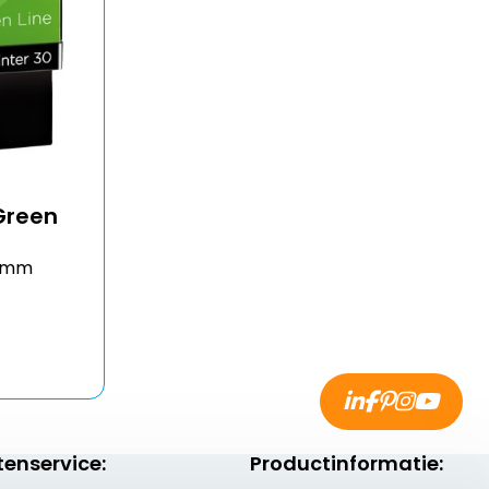
 Green
18mm
tenservice:
Productinformatie: