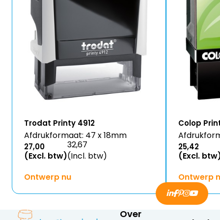
Trodat Printy 4912
Colop Prin
Afdrukformaat: 47 x 18mm
Afdrukfor
32,67
27,00
25,42
(Excl. btw)
(Incl. btw)
(Excl. btw
Ontwerp nu
Ontwerp 
Over