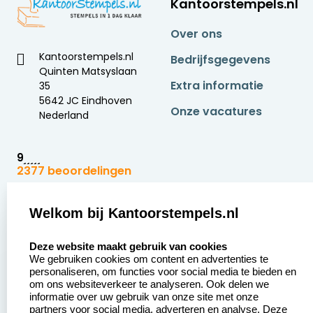
Kantoorstempels.nl
Over ons
Kantoorstempels.nl
Bedrijfsgegevens
Quinten Matsyslaan
Extra informatie
35
5642 JC Eindhoven
Onze vacatures
Nederland
9
2377 beoordelingen
Zakelijk:
Klantenservice:
Welkom bij Kantoorstempels.nl
select language
Aanvraag op maat
Contact opnemen
Deze website maakt gebruik van cookies
We gebruiken cookies om content en advertenties te
Betaling &
Veel gestelde vragen
personaliseren, om functies voor social media te bieden en
Verzending
om ons websiteverkeer te analyseren. Ook delen we
Retourneren
informatie over uw gebruik van onze site met onze
Wederverkoper
partners voor social media, adverteren en analyse. Deze