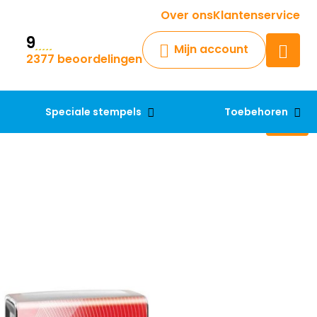
Krijg een antwoord op uw vraag
Over ons
Klantenservice
9
Chatbot
Mijn account
2377 beoordelingen
Chat 24/7 met onze chatbot
voor hulp
Contact
Speciale stempels
Toebehoren