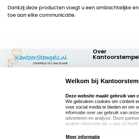
Dankzij deze producten voegt u een ambachtelijke en p
toe aan elke communicatie.
Over
Kantoorstempel
Over ons
Welkom bij Kantoorstem
Bedrijfsgegevens
Kantoorstempels.nl
Quinten Matsyslaan
select language
Extra informatie
Deze website maakt gebruik van 
35
We gebruiken cookies om content en 
5642 JC Eindhoven
Onze vacatures
voor social media te bieden en om 
Nederland
informatie over uw gebruik van onze
adverteren en analyse. Deze partn
andere informatie die u aan ze heeft
van uw gebruik van hun services. V
9
verzamelen verwijzen wij u graag do
Meer informatie
2377 beoordelingen