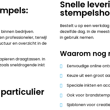
Snelle lever
empels:
stempelsh
Bestelt u op een werkdag 
l binnen bedrijven.
dezelfde dag. In de mees
professioneler, terwijl
in gebruik nemen.
ctuur en overzicht in de
Waarom nog m
apieren draagtassen. In
zoals sneldrogende inkt
Eenvoudige online on
Keuze uit een groot 
Speciale inkten en ac
particulier
Ook voor brandstempe
Sjablonen voor creatie