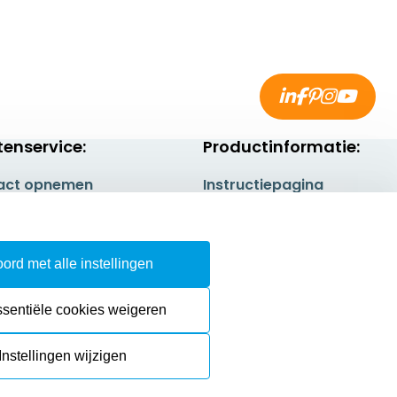
tenservice:
Productinformatie:
act opnemen
Instructiepagina
gestelde vragen
Aanleverspecificaties
rneren
Safety Sheets
ord met alle instellingen
epingsrecht
Sitemap
ssentiële cookies weigeren
Instellingen wijzigen