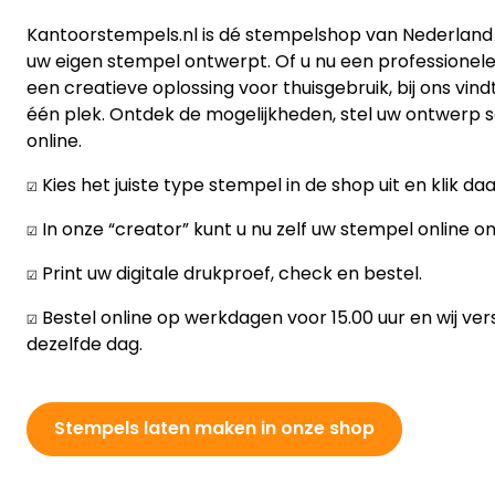
Kantoorstempels.nl is dé stempelshop van Nederland 
uw eigen stempel ontwerpt. Of u nu een professionele
een creatieve oplossing voor thuisgebruik, bij ons vindt
één plek. Ontdek de mogelijkheden, stel uw ontwerp s
online.
☑️ Kies het juiste type stempel in de shop uit en klik da
☑️ In onze “creator” kunt u nu zelf uw stempel online 
☑️ Print uw digitale drukproef, check en bestel.
☑️ Bestel online op werkdagen voor 15.00 uur en wij v
dezelfde dag.
Stempels laten maken in onze shop