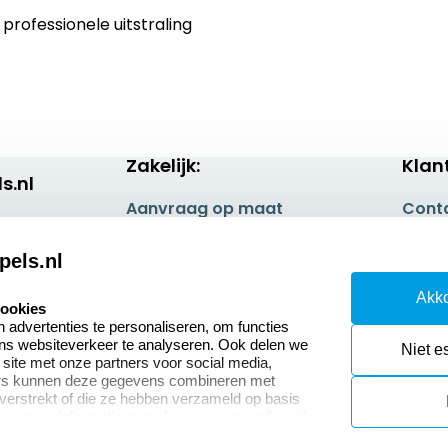
rofessionele uitstraling
Zakelijk:
Klan
s.nl
Aanvraag op maat
Cont
Betaling & Verzending
Veel 
pels.nl
Wederverkoper
Retou
Akko
worden
cookies
Herro
advertenties te personaliseren, om functies
Sale
ons websiteverkeer te analyseren. Ook delen we
Niet e
 site met onze partners voor social media,
ers kunnen deze gegevens combineren met
 verstrekt of die ze hebben verzameld op basis
oor meer informatie over de gegevens welke wij
or naar ons privacy statement.