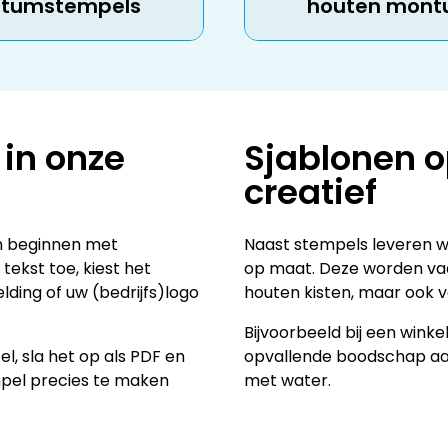
tumstempels
houten mont
 in onze
Sjablonen o
creatief
en beginnen met
Naast stempels leveren w
tekst toe, kiest het
op maat. Deze worden vaa
lding of uw (bedrijfs)logo
houten kisten, maar ook vo
Bijvoorbeeld bij een winke
l, sla het op als PDF en
opvallende boodschap aan
empel precies te maken
met water.