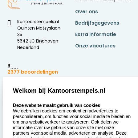
Over ons
Kantoorstempels.nl
Bedrijfsgegevens
Quinten Matsyslaan
Extra informatie
35
5642 JC Eindhoven
Onze vacatures
Nederland
9
2377 beoordelingen
Zakelijk:
Klantenservice:
Welkom bij Kantoorstempels.nl
select language
Aanvraag op maat
Contact opnemen
Deze website maakt gebruik van cookies
We gebruiken cookies om content en advertenties te
Betaling &
Veel gestelde vragen
personaliseren, om functies voor social media te bieden en
Verzending
om ons websiteverkeer te analyseren. Ook delen we
Retourneren
informatie over uw gebruik van onze site met onze
Wederverkoper
partners voor social media, adverteren en analyse. Deze
Herroepingsrecht
worden