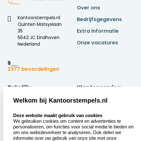
Vage afdrukken
: de lijnen zijn niet meer
Over ons
scherp en egaal.
Kantoorstempels.nl
Bedrijfsgegevens
Ongelijkmatige kleuren
: delen van de
Quinten Matsyslaan
stempel drukken donkerder af dan andere.
Extra informatie
35
5642 JC Eindhoven
Verkleuring
: het inktkussen oogt droog of
Onze vacatures
Nederland
verbleekt.
Daarnaast is het aan te raden om bij de aanschaf
9
van een nieuw stempelplaatje, met een nieuw
2377 beoordelingen
ontwerp, ook het inktkussen te vervangen (bij het
oude kussen is eigenlijk altijd het vorige
stempelontwerp ingesleten).
Zakelijk:
Klantenservice:
Welkom bij Kantoorstempels.nl
Aanvraag op maat
Contact opnemen
Betaling &
Veel gestelde vragen
select language
Deze website maakt gebruik van cookies
Verzending
We gebruiken cookies om content en advertenties te
Retourneren
personaliseren, om functies voor social media te bieden en
Wederverkoper
om ons websiteverkeer te analyseren. Ook delen we
Herroepingsrecht
worden
informatie over uw gebruik van onze site met onze