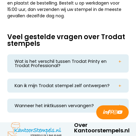
en plaatst de bestelling. Bestelt u op werkdagen voor
15:00 uur, dan verzenden wij uw stempel in de meeste
gevallen dezelfde dag nog.
Veel gestelde vragen over Trodat
stempels
Wat is het verschil tussen Trodat Printy en
Trodat Professional?
De Trodat Printy is lichtgewicht en geschikt voor
dagelijks gebruik, terwijl de Trodat Professional
robuuster is en ideaal voor intensief gebruik.
Kan ik mijn Trodat stempel zelf ontwerpen?
Ja, met onze gebruiksvriendelijke online
ontwerptool kunt u eenvoudig uw eigen stempel
ontwerpen en bestellen.
Wanneer het inktkussen vervangen?
Zodra de afdruk vaag of ongelijkmatig wordt, is
het tijd om het kussen te vernieuwen. Een
versleten inktkussen verraadt zichzelf al snel.
Over
Kantoorstempels.nl
Enkele duidelijke signalen zijn: