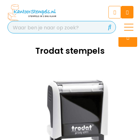
Chatbot
Chat 24/7 met onze chatbot
voor hulp
Contact
Trodat stempels