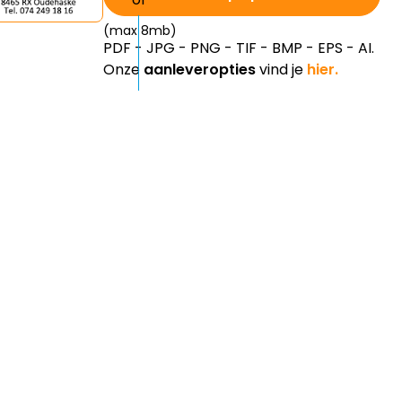
(max 8mb)
PDF - JPG - PNG - TIF - BMP - EPS - AI.
Onze
aanleveropties
vind je
hier.