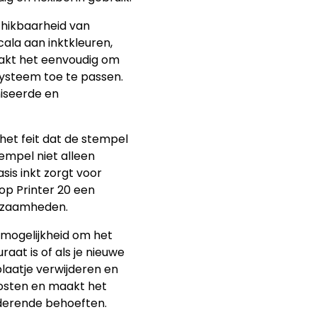
chikbaarheid van
cala aan inktkleuren,
aakt het eenvoudig om
systeem toe te passen.
niseerde en
 het feit dat de stempel
empel niet alleen
asis inkt zorgt voor
op Printer 20 een
rkzaamheden.
 mogelijkheid om het
aat is of als je nieuwe
plaatje verwijderen en
osten en maakt het
derende behoeften.