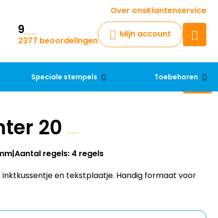
Krijg een antwoord op uw vraag
Over ons
Klantenservice
9
Chatbot
Mijn account
2377 beoordelingen
Chat 24/7 met onze chatbot
voor hulp
Contact
Speciale stempels
Toebehoren
nter 20
4mm
Aantal regels: 4 regels
f inktkussentje en tekstplaatje. Handig formaat voor