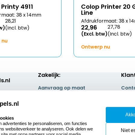
Printy 4911
Colop Printer 20
Line
rmaat: 38 x 14mm
28,21
Afdrukformaat: 38 x 
22,96
27,78
tw)
(Incl. btw)
(Excl. btw)
(Incl. btw)
 nu
Ontwerp nu
Zakelijk:
Klan
s.nl
Aanvraag op maat
Cont
Betaling & Verzending
Veel 
pels.nl
Wederverkoper
Retou
Akko
worden
cookies
Herro
advertenties te personaliseren, om functies
Sale
ons websiteverkeer te analyseren. Ook delen we
Niet e
 site met onze partners voor social media,