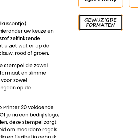
lkussentje)
 hieronder uw keuze en
tof zelfinktende
t u ziet wat er op de
blauw, rood of groen.
de stempel die zowel
te formaat en slimme
 voor zowel
 ingaan op de
 Printer 20 voldoende
f je nu een bedrijfslogo,
len, deze stempel zorgt
heid om meerdere regels
ig en flexibel in gebruik.