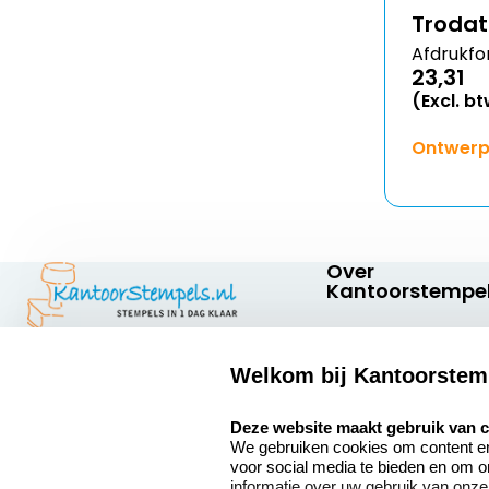
Trodat 
Afdrukfo
23,31
(Excl. b
Ontwerp
Over
Kantoorstempel
Over ons
Welkom bij Kantoorstem
Bedrijfsgegevens
Kantoorstempels.nl
Quinten Matsyslaan
select language
Extra informatie
Deze website maakt gebruik van 
35
We gebruiken cookies om content en 
5642 JC Eindhoven
Onze vacatures
voor social media te bieden en om 
Nederland
informatie over uw gebruik van onze