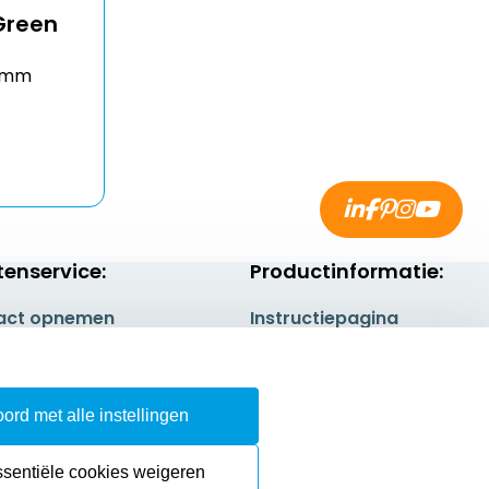
 Green
14mm
tenservice:
Productinformatie:
act opnemen
Instructiepagina
gestelde vragen
Aanleverspecificaties
rneren
Safety Sheets
ord met alle instellingen
epingsrecht
Sitemap
ssentiële cookies weigeren