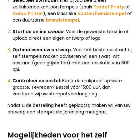
Selecteer uw model
. Kies bijvoorbeeld een
zelfinktende kantoorstempels (zoals
Trodat Printy
of
Colop Printer
), een klassieke
houten handstempel
of
een duurzame
brandstempel
.
Start de online
creator
. Voer de gewenste tekst in of
upload direct een eigen ontwerp of logo.
Optimaliseer uw ontwerp
. Voor het beste resultaat bij
zelf stempels maken adviseren wij een zwart-wit
bestand (geen grijstinten) met een resolutie van 600
dpi.
Controleer en bestel
. Bekijk de drukproef op ware
grootte. Tevreden? Bestel vóór 15:00 uur, dan
versturen wij uw stempel vandaag nog.
Nadat u de bestelling heeft geplaatst, maken wij van uw
ontwerp een stempel die jarenlang meegaat.
Mogelijkheden voor het zelf