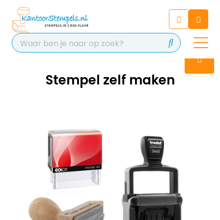
Chatbot
Chat 24/7 met onze chatbot
voor hulp
Contact
Stempel zelf maken