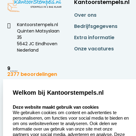
Kantoorstempels.nl
werkdag al bezorgd.
Over ons
Kantoorstempels.nl
Bedrijfsgegevens
Quinten Matsyslaan
Extra informatie
35
5642 JC Eindhoven
Onze vacatures
Nederland
9
2377 beoordelingen
Zakelijk:
Klantenservice:
Welkom bij Kantoorstempels.nl
select language
Aanvraag op maat
Contact opnemen
Deze website maakt gebruik van cookies
We gebruiken cookies om content en advertenties te
Betaling &
Veel gestelde vragen
personaliseren, om functies voor social media te bieden en
Verzending
om ons websiteverkeer te analyseren. Ook delen we
Retourneren
informatie over uw gebruik van onze site met onze
Wederverkoper
partners voor social media, adverteren en analyse. Deze